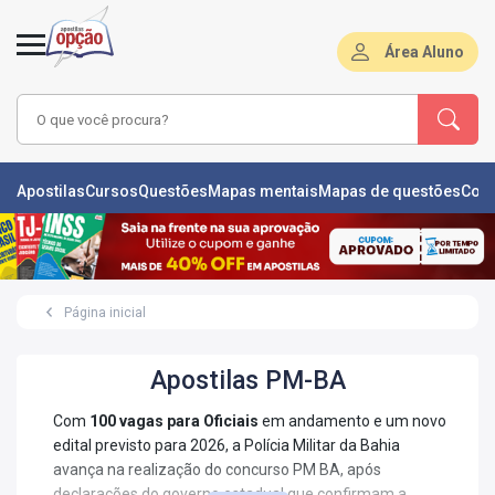
Área Aluno
LAS
Apostilas
Cursos
Questões
Mapas mentais
Mapas de questões
Con
ÕES
L
Página inicial
DE
ÕES
Apostilas PM-BA
RSOS
Com
100 vagas para Oficiais
em andamento e um novo
S
edital previsto para 2026, a Polícia Militar da Bahia
IZADORAS
avança na realização do concurso PM BA, após
declarações do governo estadual que confirmam a