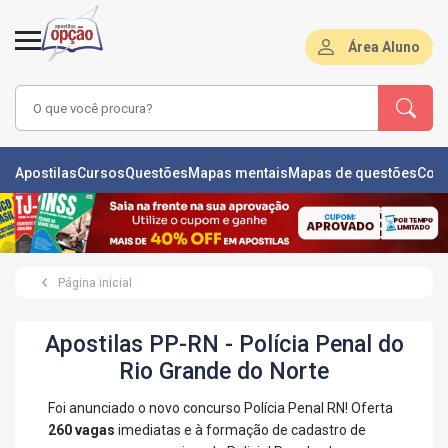
Área Aluno
LAS
Apostilas
Cursos
Questões
Mapas mentais
Mapas de questões
Con
ÕES
L
Página inicial
DE
ÕES
Apostilas PP-RN - Polícia Penal do
RSOS
Rio Grande do Norte
S
Foi anunciado o novo concurso Polícia Penal RN! Oferta
IZADORAS
260 vagas
imediatas e à formação de cadastro de