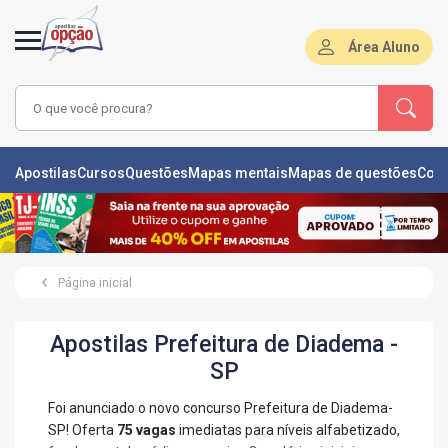
Área Aluno
LAS
Apostilas
Cursos
Questões
Mapas mentais
Mapas de questões
Con
ÕES
L
Página inicial
DE
ÕES
Apostilas Prefeitura de Diadema -
RSOS
SP
S
Foi anunciado o novo concurso Prefeitura de Diadema-
IZADORAS
SP! Oferta
75 vagas
imediatas para níveis alfabetizado,