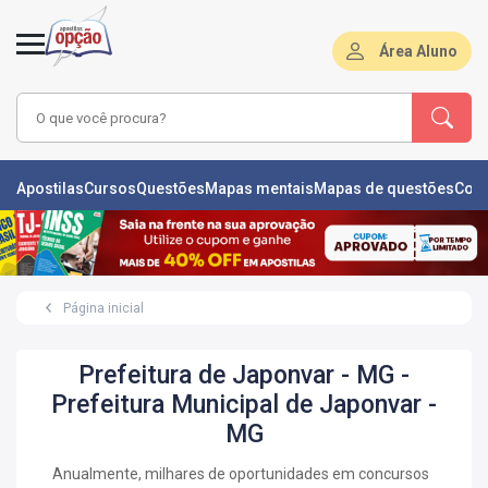
Área Aluno
LAS
Apostilas
Cursos
Questões
Mapas mentais
Mapas de questões
Con
ÕES
L
Página inicial
DE
ÕES
Prefeitura de Japonvar - MG -
RSOS
Prefeitura Municipal de Japonvar -
MG
S
IZADORAS
Anualmente, milhares de oportunidades em concursos