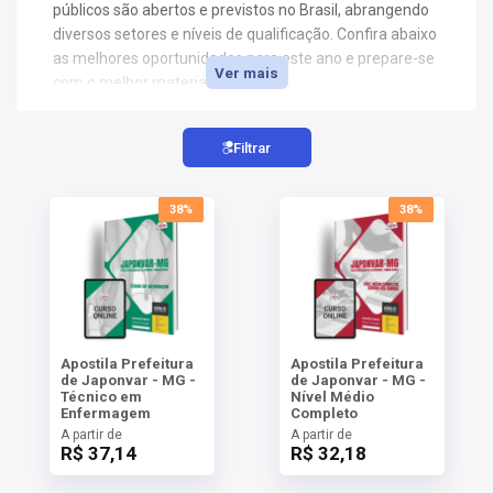
AS
públicos são abertos e previstos no Brasil, abrangendo
diversos setores e níveis de qualificação. Confira abaixo
as melhores oportunidades para este ano e prepare-se
NHO
Ver mais
com o melhor material.
AS
ÇÃO
EGA
Filtrar
L DE
IMENTO
38%
38%
CA DE
 E
UÇÕES
DOS
IROS
Apostila Prefeitura
Apostila Prefeitura
de Japonvar - MG -
de Japonvar - MG -
Técnico em
Nível Médio
Enfermagem
Completo
A partir de
A partir de
R$ 37,14
R$ 32,18