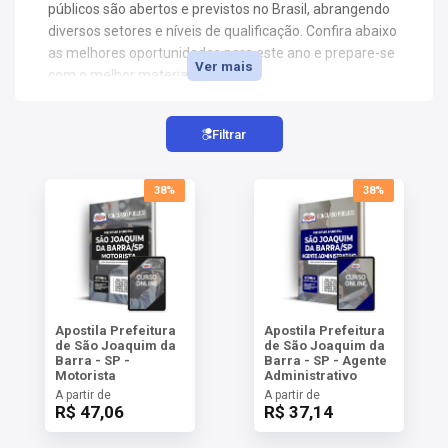
AS
públicos são abertos e previstos no Brasil, abrangendo
diversos setores e níveis de qualificação. Confira abaixo
as melhores oportunidades para este ano e prepare-se
NHO
Ver mais
com o melhor material.
AS
ÇÃO
EGA
Filtrar
L DE
IMENTO
38%
38%
CA DE
 E
UÇÕES
DOS
IROS
Apostila Prefeitura
Apostila Prefeitura
de São Joaquim da
de São Joaquim da
Barra - SP -
Barra - SP - Agente
Motorista
Administrativo
A partir de
A partir de
R$ 47,06
R$ 37,14