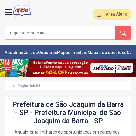
Área Aluno
LAS
Apostilas
Cursos
Questões
Mapas mentais
Mapas de questões
Con
ÕES
L
Página inicial
DE
ÕES
Prefeitura de São Joaquim da Barra
RSOS
- SP - Prefeitura Municipal de São
Joaquim da Barra - SP
S
IZADORAS
Anualmente, milhares de oportunidades em concursos