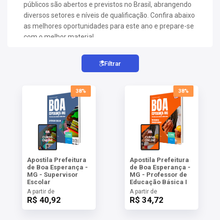
AS
públicos são abertos e previstos no Brasil, abrangendo
diversos setores e níveis de qualificação. Confira abaixo
as melhores oportunidades para este ano e prepare-se
NHO
com o melhor material.
AS
ÇÃO
EGA
Filtrar
L DE
IMENTO
38%
38%
CA DE
 E
UÇÕES
DOS
IROS
Apostila Prefeitura
Apostila Prefeitura
de Boa Esperança -
de Boa Esperança -
MG - Supervisor
MG - Professor de
Escolar
Educação Básica I
A partir de
A partir de
R$ 40,92
R$ 34,72