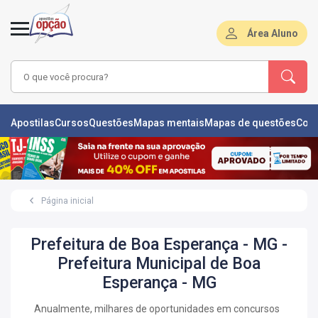
Área Aluno
LAS
Apostilas
Cursos
Questões
Mapas mentais
Mapas de questões
Con
ÕES
L
Página inicial
DE
ÕES
Prefeitura de Boa Esperança - MG -
RSOS
Prefeitura Municipal de Boa
Esperança - MG
S
IZADORAS
Anualmente, milhares de oportunidades em concursos