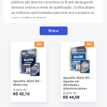
AS
públicos são abertos e previstos no Brasil, abrangendo
diversos setores e níveis de qualificação. Confira abaixo
as melhores oportunidades para este ano e prepare-se
NHO
com o melhor material.
AS
ÇÃO
EGA
Filtrar
L DE
IMENTO
38%
38%
CA DE
 E
UÇÕES
DOS
IROS
Apostila SEAS-RO -
Apostila SEAS-RO -
Agente em
Motorista
Atividades
Administrativas
A partir de
R$ 42,10
A partir de
R$ 44,58