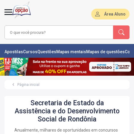
Área Aluno
LAS
Apostilas
Cursos
Questões
Mapas mentais
Mapas de questões
Con
ÕES
L
Página inicial
DE
ÕES
Secretaria de Estado da
RSOS
Assistência e do Desenvolvimento
Social de Rondônia
S
IZADORAS
Anualmente, milhares de oportunidades em concursos