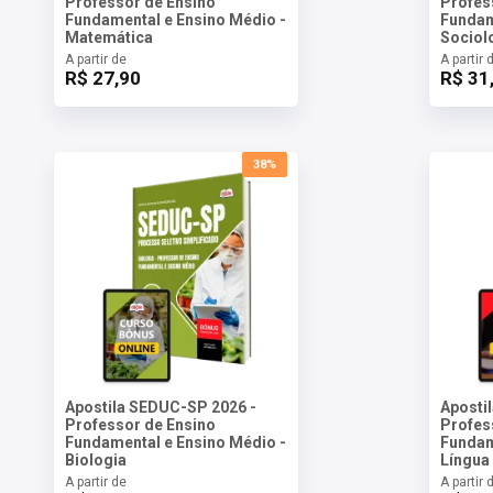
Professor de Ensino
Profes
Fundamental e Ensino Médio -
Fundam
Matemática
Sociol
A partir de
A partir 
R$ 27,90
R$ 31
38%
Apostila SEDUC-SP 2026 -
Aposti
Professor de Ensino
Profes
Fundamental e Ensino Médio -
Fundam
Biologia
Língua
A partir de
A partir 