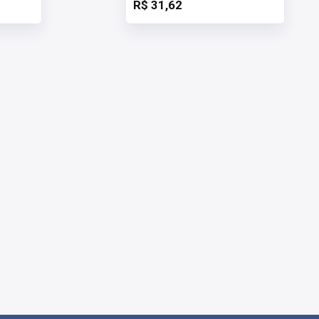
R$ 31,62