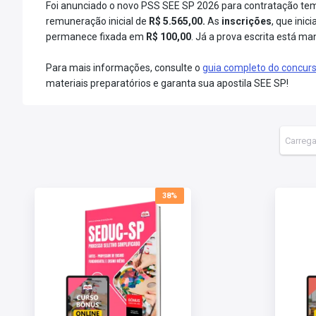
Foi anunciado o novo PSS SEE SP 2026 para contratação tem
remuneração inicial de
R$ 5.565,00.
As
inscrições
, que ini
permanece fixada em
R$ 100,00
. Já a prova escrita está ma
Para mais informações, consulte o
guia completo do concur
materiais preparatórios e garanta sua apostila SEE SP!
38%