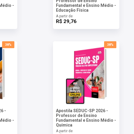
Professor de Ensino
Médio -
Fundamental e Ensino Médio -
Educação Física
A partir de
R$ 29,76
38%
38%
6 -
Apostila SEDUC-SP 2026 -
Professor de Ensino
Médio -
Fundamental e Ensino Médio -
Química
A partir de