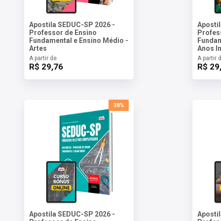
Apostila SEDUC-SP 2026 -
Aposti
Professor de Ensino
Profes
Fundamental e Ensino Médio -
Fundam
Artes
Anos In
A partir de
A partir 
R$ 29,76
R$ 29
38%
Apostila SEDUC-SP 2026 -
Aposti