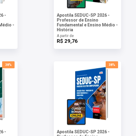
6 -
Apostila SEDUC-SP 2026 -
Professor de Ensino
Médio -
Fundamental e Ensino Médio -
História
A partir de
R$ 29,76
38%
38%
6 -
Apostila SEDUC-SP 2026 -