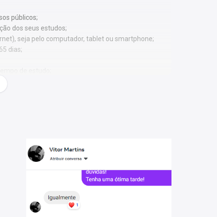
os públicos;
ação dos seus estudos;
ernet), seja pelo computador, tablet ou smartphone;
65 dias;
 tempo de estudo;
enas em PDF.
amento.