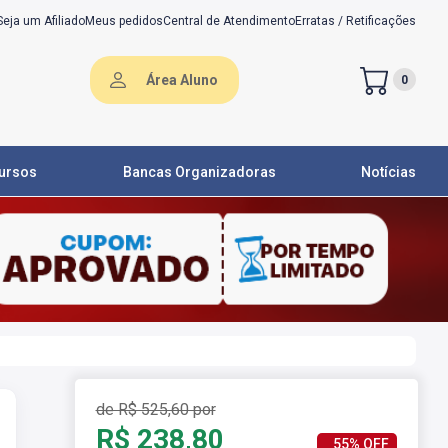
Seja um Afiliado
Meus pedidos
Central de Atendimento
Erratas / Retificações
Área Aluno
0
ursos
Bancas Organizadoras
Notícias
de R$ 525,60 por
R$ 238,80
55% OFF