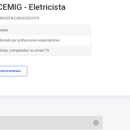
EMIG - Eletricista
TRICISTA-CUR202502379
zadas
borado por professores especialistas
elular, computador ou smart TV
demonstrativas
)