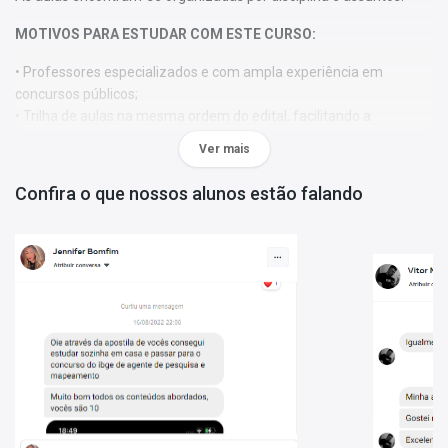
MOTIVOS PARA ESTUDAR COM ESTE CURSO:
• Professores especializados e com ampla experiência em
concursos públicos;
• Trilha de aulas na mesma ordem do edital, facilitando a
organização dos seus estudos;
Ver mais
• 100% online para você assistir de onde quiser (com acesso à
internet), seja pelo computador, tablet ou smartphone;
Confira o que nossos alunos estão falando
• Acesso ilimitado. Assista quantas vezes quiser pelo período de
365 dias;
• Videoaulas com altíssimo padrão de gravação;
• Videoaulas podem ser aceleradas para otimizar ainda mais seu
tempo de estudo;
• Há mais de 30 anos, preparamos e ajudamos candidatos a
ingressar nas carreiras públicas.
Videoaulas:
431
Duração:
144 horas
Tempo de acesso:
365 dias
*O prazo de acesso começa a contar a partir da data de confirmação de