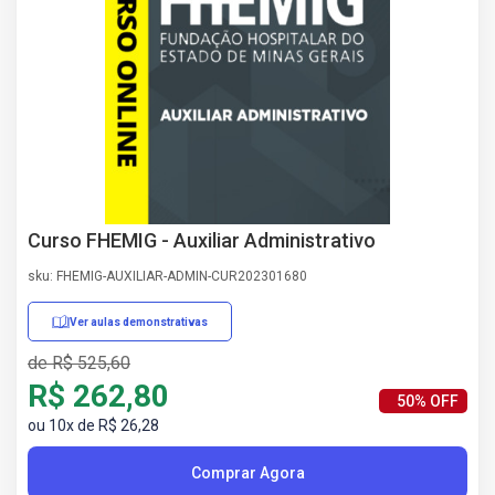
AS
NHO
AS
ÇÃO
EGA
L DE
IMENTO
CA DE
 E
Curso FHEMIG - Auxiliar Administrativo
UÇÕES
DOS
sku: FHEMIG-AUXILIAR-ADMIN-CUR202301680
IROS
Ver aulas demonstrativas
de R$ 525,60
R$ 262,80
50% OFF
ou 10x de R$ 26,28
Comprar Agora