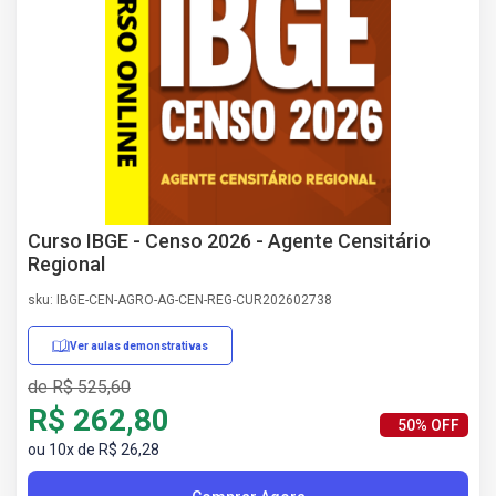
AS
NHO
AS
ÇÃO
EGA
L DE
IMENTO
CA DE
 E
Curso IBGE - Censo 2026 - Agente Censitário
UÇÕES
Regional
DOS
sku: IBGE-CEN-AGRO-AG-CEN-REG-CUR202602738
IROS
Ver aulas demonstrativas
de R$ 525,60
R$ 262,80
50% OFF
ou 10x de R$ 26,28