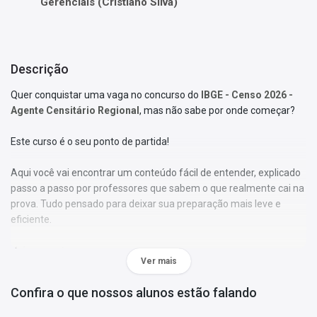
Gerenciais (Cristiano Silva)
Descrição
Quer conquistar uma vaga no concurso do
IBGE - Censo 2026 -
Agente Censitário Regional
, mas não sabe por onde começar?
Este curso é o seu ponto de partida!
Aqui você vai encontrar um conteúdo fácil de entender, explicado
passo a passo por professores que sabem o que realmente cai na
prova. Tudo pensado para deixar sua preparação mais leve e
eficiente.
Veja o que te espera:
Ver mais
•
Aulas em vídeo
com explicações claras e dinâmicas,
Confira o que nossos alunos estão falando
acompanhadas de slides que ajudam a fixar o conteúdo;
•
Material atualizado
conforme o último edital e sem enrolação;