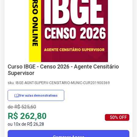
AS
NHO
AS
ÇÃO
EGA
L DE
IMENTO
CA DE
 E
Curso IBGE - Censo 2026 - Agente Censitário
UÇÕES
Supervisor
DOS
sku: IBGE-AGNT-SUPERV-CENSITARIO-MUNIC-CUR201900369
IROS
Ver aulas demonstrativas
de R$ 525,60
R$ 262,80
50% OFF
ou 10x de R$ 26,28