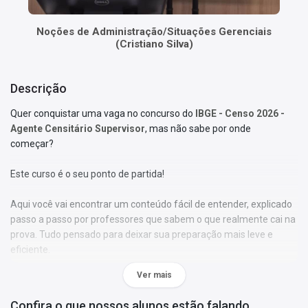
Noções de Administração/Situações Gerenciais
(Cristiano Silva)
Descrição
Quer conquistar uma vaga no concurso do
IBGE - Censo 2026 -
Agente Censitário Supervisor
, mas não sabe por onde
começar?
Este curso é o seu ponto de partida!
Aqui você vai encontrar um conteúdo fácil de entender, explicado
passo a passo por professores que sabem o que realmente cai na
prova. Tudo pensado para deixar sua preparação mais leve e
eficiente.
Ver mais
Veja o que te espera:
Confira o que nossos alunos estão falando