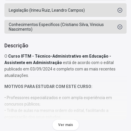
Legislação (Irineu Ruiz, Leandro Campos)
Conhecimentos Específicos (Cristiano Silva, Vinicius
Nascimento)
Descrição
O
Curso IFTM - Técnico-Administrativo em Educação -
Assistente em Administração
está de acordo com o edital
publicado em 03/09/2024 e completo com as mais recentes
atualizações.
MOTIVOS PARA ESTUDAR COM ESTE CURSO:
• Professores especializados e com ampla experiência em
concursos públicos;
• Trilha de aulas na mesma ordem do edital, facilitando a
organização dos seus estudos;
• 100% online para você assistir de onde quiser (com acesso à
Ver mais
internet), seja pelo computador, tablet ou smartphone;