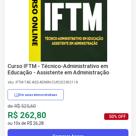
AS
NHO
AS
ÇÃO
EGA
L DE
IMENTO
CA DE
 E
Curso IFTM - Técnico-Administrativo em
UÇÕES
Educação - Assistente em Administração
DOS
sku: IFTM-TAE-ASS-ADMIN-CUR202402118
IROS
Ver aulas demonstrativas
de R$ 525,60
R$ 262,80
50% OFF
ou 10x de R$ 26,28