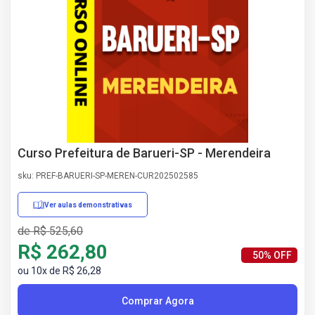
AS
NHO
AS
ÇÃO
EGA
L DE
IMENTO
CA DE
 E
Curso Prefeitura de Barueri-SP - Merendeira
UÇÕES
DOS
sku: PREF-BARUERI-SP-MEREN-CUR202502585
IROS
Ver aulas demonstrativas
de R$ 525,60
R$ 262,80
50% OFF
ou 10x de R$ 26,28
Comprar Agora