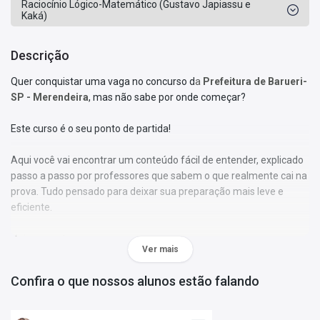
Raciocínio Lógico-Matemático (Gustavo Japiassu e
Kaká)
Descrição
Quer conquistar uma vaga no concurso d
a
Prefeitura de Barueri-
SP - Merendeira
, mas não sabe por onde começar?
Este curso é o seu ponto de partida!
Aqui você vai encontrar um conteúdo fácil de entender, explicado
passo a passo por professores que sabem o que realmente cai na
prova. Tudo pensado para deixar sua preparação mais leve e
eficiente.
Veja o que te espera:
Ver mais
•
Aulas em vídeo
com explicações claras e dinâmicas,
Confira o que nossos alunos estão falando
acompanhadas de slides que ajudam a fixar o conteúdo;
•
Material atualizado
conforme o último edital e sem enrolação;
•
Professores especialistas
em concursos, que ensinam de