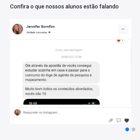
Tempo de acesso:
365 dias
Confira o que nossos alunos estão falando
*O prazo de acesso começa a contar a partir da data de confirmação de pag