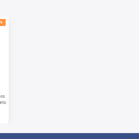
0%
gos
eto