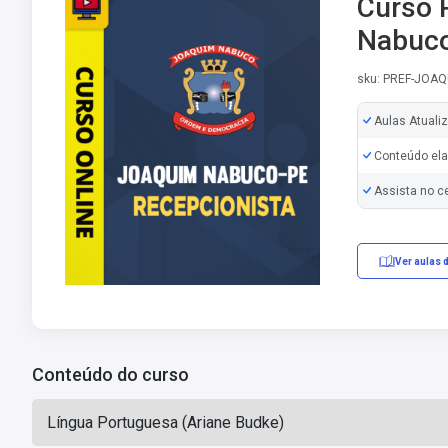
Curso 
Nabuco
sku: PREF-JOA
Aulas Atuali
Conteúdo ela
Assista no c
Ver aulas 
Conteúdo do curso
Língua Portuguesa (Ariane Budke)