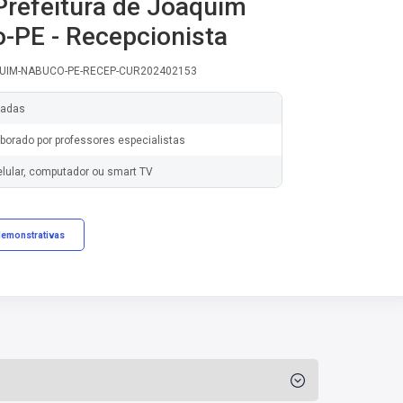
Prefeitura de Joaquim
-PE - Recepcionista
QUIM-NABUCO-PE-RECEP-CUR202402153
zadas
borado por professores especialistas
elular, computador ou smart TV
demonstrativas