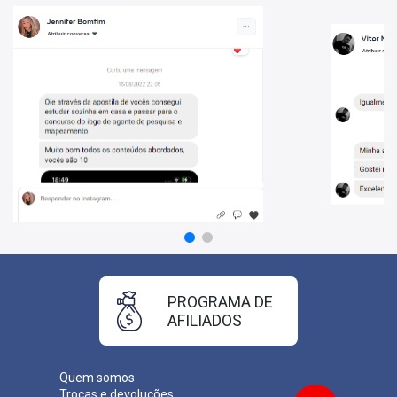
• Acesso ilimitado. Assista quantas vezes quiser pelo período de
365 dias;
• Videoaulas com altíssimo padrão de gravação;
• Videoaulas podem ser aceleradas para otimizar ainda mais seu
tempo de estudo;
• Há mais de 10 anos, preparamos e ajudamos candidatos a
ingressar nas carreiras públicas.
ATENÇÃO:
O curso não contempla o conteúdo de
Conhecimentos
Gerais/Atualidades.
Videoaulas:
259
Duração:
101 horas
Tempo de acesso:
365 dias
*O prazo de acesso começa a contar a partir da data de confirmação de
pagamento.
PROGRAMA DE
AFILIADOS
Quem somos
Trocas e devoluções