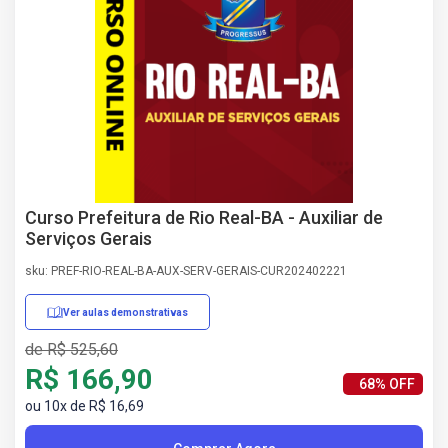
AS
NHO
AS
ÇÃO
EGA
L DE
IMENTO
CA DE
 E
Curso Prefeitura de Rio Real-BA - Auxiliar de
UÇÕES
Serviços Gerais
DOS
sku: PREF-RIO-REAL-BA-AUX-SERV-GERAIS-CUR202402221
IROS
Ver aulas demonstrativas
de R$ 525,60
R$ 166,90
68% OFF
ou 10x de R$ 16,69