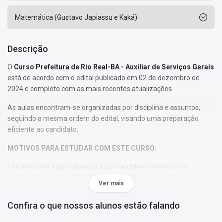
Matemática (Gustavo Japiassu e Kaká)
Descrição
O
Curso Prefeitura de Rio Real-BA - Auxiliar de Serviços Gerais
está de acordo com o edital publicado em 02 de dezembro de
2024 e completo com as mais recentes atualizações.
As aulas encontram-se organizadas por disciplina e assuntos,
seguindo a mesma ordem do edital, visando uma preparação
eficiente ao candidato.
MOTIVOS PARA ESTUDAR COM ESTE CURSO:
• Professores especializados e com ampla experiência em
concursos públicos;
Ver mais
• Trilha de aulas na mesma ordem do edital, facilitando a
organização dos seus estudos;
Confira o que nossos alunos estão falando
• 100% online para você assistir de onde quiser (com acesso à
internet), seja pelo computador, tablet ou smartphone;