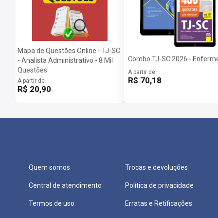
Mapa de Questões Online - TJ-SC
Combo TJ-SC 2026 - Enferme
- Analista Administrativo - 8 Mil
Questões
A partir de
R$ 70,18
A partir de
R$ 20,90
Quem somos
Trocas e devoluções
Central de atendimento
Política de privacidade
Termos de uso
Erratas e Retificações