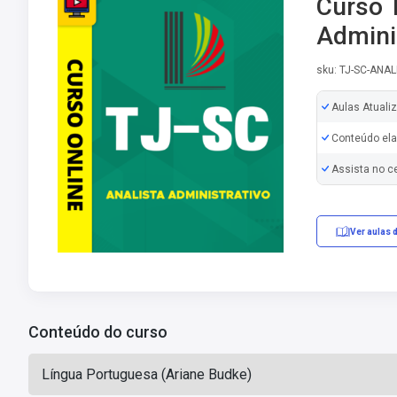
Curso 
Admini
sku: TJ-SC-ANA
Aulas Atuali
Conteúdo ela
Assista no c
Ver aulas 
Conteúdo do curso
Língua Portuguesa (Ariane Budke)