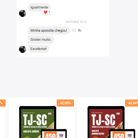
 Éticos, Transparência, Prevenção de Irregularidades e
Santa Catarina;
ina, Abrangendo Políticas de Privacidade, Tratamento
;
tuação do Poder Judiciário na Promoção de Direitos e no
amento.
0%
42,00%
42,00