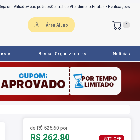
Seja um Afiliado
Meus pedidos
Central de Atendimento
Erratas / Retificações
Área Aluno
0
ursos
Bancas Organizadoras
Notícias
de R$ 525,60 por
R$ 262,80
50% OFF