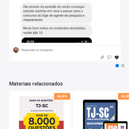
• Integridade Institucional no Poder Judiciário, Abordando Padrões
Observância ao Código de Ética e Conduta do Poder Judiciário de 
• Aplicação Prática no Âmbito do Poder Judiciário de Santa Catar
Seguro de Dados e Normas Institucionais;
• Resolução TJ nº 3/2021 do Tribunal de Justiça de Santa Catarina
• Políticas Judiciárias de Inclusão e Cidadania, Contemplando a A
Acesso à Justiça;
Videoaulas:
465
Duração:
156 horas
Tempo de acesso:
365 dias
*O prazo de acesso começa a contar a partir da data de confirmação de pag
Materiais relacionados
60,00%
42,0