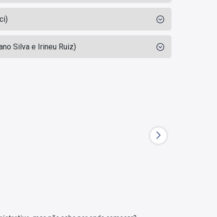
ci)
no Silva e Irineu Ruiz)