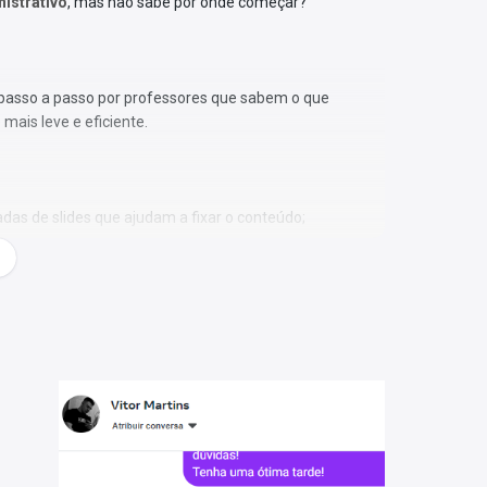
nistrativo
, mas não sabe por onde começar?
o passo a passo por professores que sabem o que
mais leve e eficiente.
as de slides que ajudam a fixar o conteúdo;
prática e direta;
ial mais recente;
o celular, tablet ou computador;
es quiser e até acelere o vídeo se preferir;
evisar o material quantas vezes desejar.
ito mais simples do que parece!
is apenas em PDF: