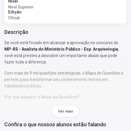
Nível
Nível Superior
Edição
Oficial
Descrição
Se você está focado em alcançar a aprovação no concurso do
MP-RS - Analista do Ministério Público - Esp. Arquivologia
,
você está prestes a descobrir um importante aliado que pode
fazer toda a diferença.
Com mais de 9 mil questões estratégicas, o Mapa de Questões é
perfeito para transformar seu conhecimento teórico em
habilidades práticas.
Por que adquirir o Mapa de Questões?
• As questões foram selecionadas de acordo com os tópicos do
Ver mais
edital;
• Nossa abordagem permitirá que você se familiarize com o
Confira o que nossos alunos estão falando
formato, a estrutura e o estilo das perguntas elaboradas pela