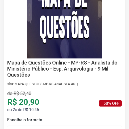
AS
NHO
AS
ÇÃO
EGA
L DE
IMENTO
CA DE
 E
Mapa de Questões Online - MP-RS - Analista do
UÇÕES
Ministério Público - Esp. Arquivologia - 9 Mil
DOS
Questões
IROS
sku: MAPA-QUESTOES-MP-RS-ANALISTA-ARQ
de R$ 52,40
R$ 20,90
60% OFF
ou 2x de R$ 10,45
Escolha o formato: