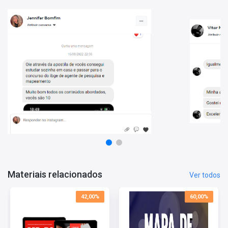
banca examinadora de seu concurso, assim como de bancas
similares;
• Ao abordar um volume substancial de questões, você estará
apto a identificar os assuntos que têm maior recorrência nas
provas, direcionando seu foco de estudo para áreas de maior
relevância;
• Mediante a resolução das questões, você também terá a
capacidade de avaliar seu progresso por matéria e tópico,
permitindo um redirecionamento estratégico de seus estudos
para as áreas que necessitam maior dedicação;
• Foram incluídas questões da Vunesp, Cebraspe e FGV como
forma de complementar as questões do Instituto AOCP,
disponíveis em menor quantidade.
Estes são apenas alguns dos benefícios em adquirir o
Mapa de
Questões - MP-RS - Analista do Ministério Público - Esp.
Materiais relacionados
Ver todos
Arquivologia
. Aproveite o super desconto!
42,00%
60,00%
Tempo de Acesso:
365 dias