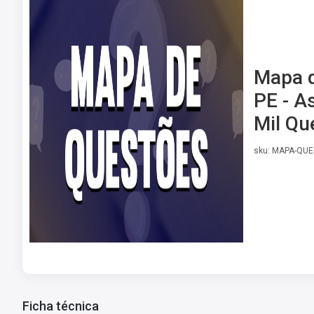
Mapa d
PE - A
Mil Qu
sku: MAPA-QU
Ficha técnica