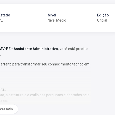
Estado
Nível
Edição
PE
Nível Médio
Oficial
V-PE - Assistente Administrativo
, você está prestes
.
perfeito para transformar seu conhecimento teórico em
tal;
o, a estrutura e o estilo das perguntas elaboradas pela
ares;
 a identificar os assuntos que têm maior recorrência
Ver mais
relevância;