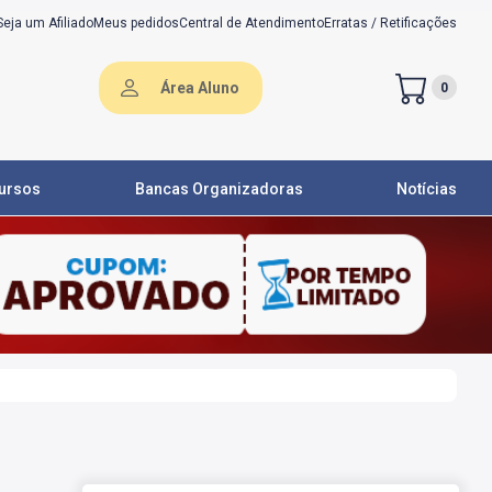
Seja um Afiliado
Meus pedidos
Central de Atendimento
Erratas / Retificações
Área Aluno
0
ursos
Bancas Organizadoras
Notícias