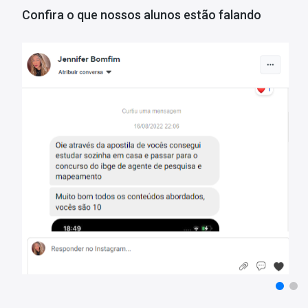
• Mediante a resolução das questões, você também terá a capacida
Confira o que nossos alunos estão falando
permitindo um redirecionamento estratégico de seus estudos par
•
Estes são apenas alguns dos benefícios em adquirir o
Mapa de Qu
Aproveite o super desconto!
Tempo de Acesso:
365 dias