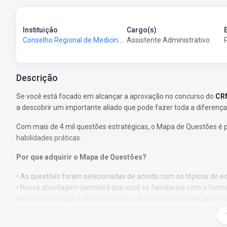
Instituição
Cargo(s)
Conselho Regional de Medicina Veterinária do Estado do Pernambuco - CRMV-PE
Assistente Administrativo
Descrição
Se você está focado em alcançar a aprovação no concurso do
CRM
a descobrir um importante aliado que pode fazer toda a diferença
Com mais de 4 mil questões estratégicas, o Mapa de Questões é 
habilidades práticas.
Por que adquirir o Mapa de Questões?
• As questões foram selecionadas de acordo com os tópicos do edi
• Nossa abordagem permitirá que você se familiarize com o format
banca examinadora de seu concurso, assim como de bancas simil
• Ao abordar um volume substancial de questões, você estará apto
nas provas, direcionando seu foco de estudo para áreas de maior 