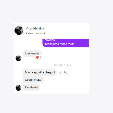
de de avaliar seu progresso por matéria e tópico,
a as áreas que necessitam maior dedicação;
estões - CRMV-PE - Assistente Administrativo
.