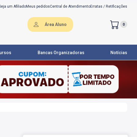
Seja um Afiliado
Meus pedidos
Central de Atendimento
Erratas / Retificações
Área Aluno
0
ursos
Bancas Organizadoras
Notícias
s