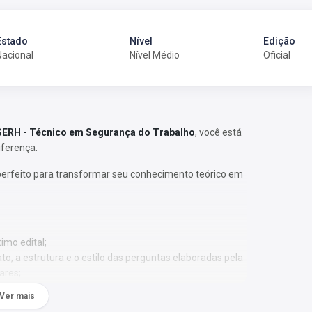
Estado
Nível
Edição
Nacional
Nível Médio
Oficial
ERH - Técnico em Segurança do Trabalho
, você está
iferença.
perfeito para transformar seu conhecimento teórico em
imo edital;
o, a estrutura e o estilo das perguntas elaboradas pela
ares;
 a identificar os assuntos que têm maior recorrência
Ver mais
relevância;