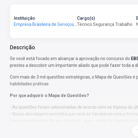
Instituição
Cargo(s)
Empresa Brasileira de Serviços Hospitalares - EBSERH
Técnico Segurança Trabalho
Descrição
Se você está focado em alcançar a aprovação no concurso do
EBS
prestes a descobrir um importante aliado que pode fazer toda a d
Com mais de 3 mil questões estratégicas, o Mapa de Questões é 
habilidades práticas.
Por que adquirir o Mapa de Questões?
• As questões foram selecionadas de acordo com os tópicos do últ
• Nossa abordagem permitirá que você se familiarize com o format
banca examinadora de seu concurso, assim como de bancas simil
• Ao abordar um volume substancial de questões, você estará apto
nas provas, direcionando seu foco de estudo para áreas de maior 