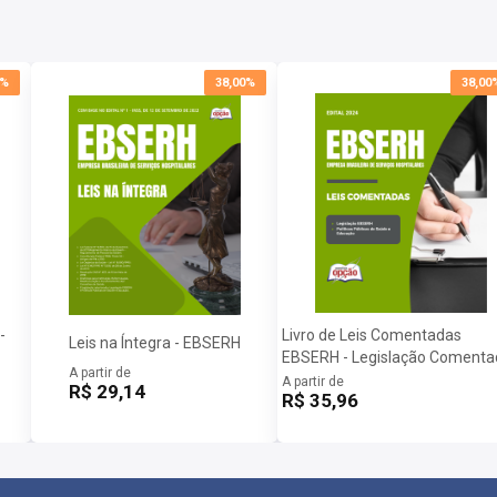
0%
38,00%
38,00
-
Livro de Leis Comentadas
Leis na Íntegra - EBSERH
EBSERH - Legislação Comenta
A partir de
A partir de
R$ 29,14
R$ 35,96