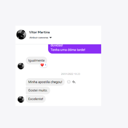
de de avaliar seu progresso por matéria e tópico,
a as áreas que necessitam maior dedicação;
entar as questões do FGV, disponíveis em menor
estões - EBSERH - Técnico em Segurança do