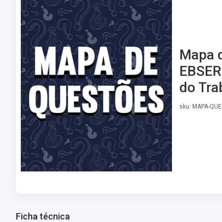
Mapa d
EBSERH
do Tra
sku: MAPA-QU
Ficha técnica