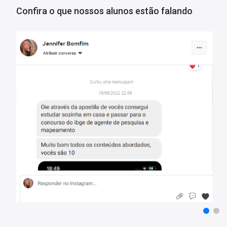
• Mediante a resolução das questões, você também terá a capacida
Confira o que nossos alunos estão falando
permitindo um redirecionamento estratégico de seus estudos par
•Foram incluídas questões da FCC e IBFC como forma de complem
quantidade.
Estes são apenas alguns dos benefícios em adquirir o
Mapa de Qu
Trabalho
. Aproveite o super desconto!
Tempo de Acesso:
365 dias