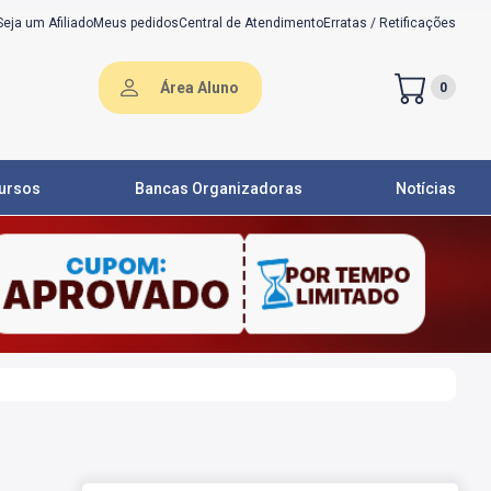
Seja um Afiliado
Meus pedidos
Central de Atendimento
Erratas / Retificações
Área Aluno
0
ursos
Bancas Organizadoras
Notícias