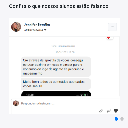
• Mediante a resolução das questões, você também terá a capacida
Confira o que nossos alunos estão falando
permitindo um redirecionamento estratégico de seus estudos par
• Foram incluídas questões da FGV e Vunesp como forma de comp
menor quantidade.
Estes são apenas alguns dos benefícios em adquirir o
Mapa de Que
super desconto!
Tempo de Acesso:
365 dias