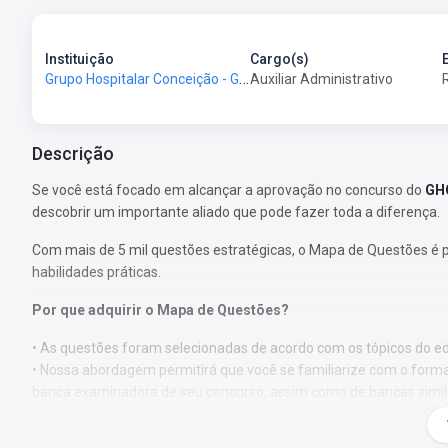
Instituição
Cargo(s)
Grupo Hospitalar Conceição - GHC-RS
Auxiliar Administrativo
Descrição
Se você está focado em alcançar a aprovação no concurso do
GHC
descobrir um importante aliado que pode fazer toda a diferença.
Com mais de 5 mil questões estratégicas, o Mapa de Questões é 
habilidades práticas.
Por que adquirir o Mapa de Questões?
• As questões foram selecionadas de acordo com os tópicos do edi
• Nossa abordagem permitirá que você se familiarize com o format
banca examinadora de seu concurso, assim como de bancas simil
• Ao abordar um volume substancial de questões, você estará apto
nas provas, direcionando seu foco de estudo para áreas de maior 