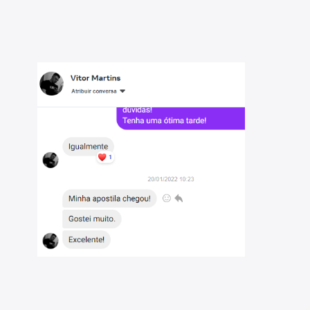
de de avaliar seu progresso por matéria e tópico,
a as áreas que necessitam maior dedicação;
lementar as questões do Fundatec, disponíveis em
stões - GHC - Auxiliar Administrativo
. Aproveite o