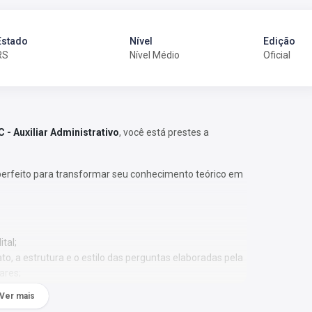
Estado
Nível
Edição
RS
Nível Médio
Oficial
 - Auxiliar Administrativo
, você está prestes a
perfeito para transformar seu conhecimento teórico em
tal;
o, a estrutura e o estilo das perguntas elaboradas pela
ares;
 a identificar os assuntos que têm maior recorrência
Ver mais
relevância;