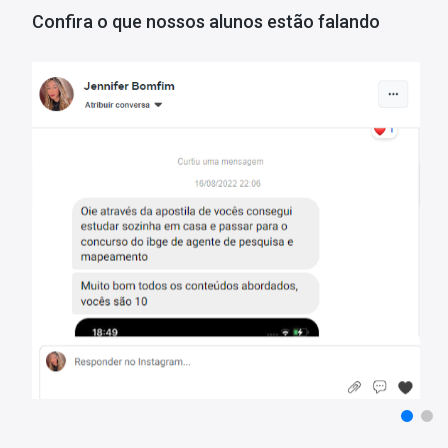
• Mediante a resolução das questões, você também terá a capacida
Confira o que nossos alunos estão falando
permitindo um redirecionamento estratégico de seus estudos par
•
Estes são apenas alguns dos benefícios em adquirir o
Mapa de Que
Aproveite o super desconto!
Tempo de Acesso:
365 dias