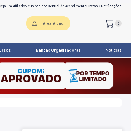
Seja um Afiliado
Meus pedidos
Central de Atendimento
Erratas / Retificações
Área Aluno
0
ursos
Bancas Organizadoras
Notícias