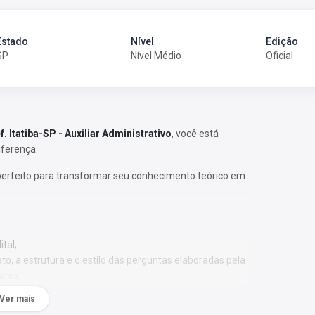
Estado
Nível
Edição
SP
Nível Médio
Oficial
f. Itatiba-SP - Auxiliar Administrativo
, você está
iferença.
perfeito para transformar seu conhecimento teórico em
tal;
o, a estrutura e o estilo das perguntas elaboradas pela
ares;
 a identificar os assuntos que têm maior recorrência
Ver mais
relevância;