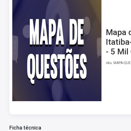
Mapa d
Itatiba
- 5 Mi
sku: MAPA-QUE
Ficha técnica