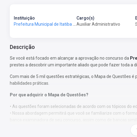
Instituição
Cargo(s)
Prefeitura Municipal de Itatiba - SP - Prefeitura de Itatiba - SP
Auxiliar Administrativo
Descrição
Se você está focado em alcançar a aprovação no concurso da
Pre
prestes a descobrir um importante aliado que pode fazer toda a d
Com mais de 5 mil questões estratégicas, o Mapa de Questões é 
habilidades práticas.
Por que adquirir o Mapa de Questões?
• As questões foram selecionadas de acordo com os tópicos do edi
• Nossa abordagem permitirá que você se familiarize com o format
banca examinadora de seu concurso, assim como de bancas simil
• Ao abordar um volume substancial de questões, você estará apto
nas provas, direcionando seu foco de estudo para áreas de maior 