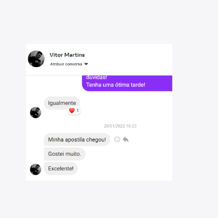
de de avaliar seu progresso por matéria e tópico,
a as áreas que necessitam maior dedicação;
stões - Pref. Itatiba-SP - Auxiliar Administrativo
.