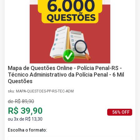
AS
NHO
AS
ÇÃO
EGA
L DE
IMENTO
CA DE
 E
Mapa de Questões Online - Polícia Penal-RS -
UÇÕES
Técnico Administrativo da Polícia Penal - 6 Mil
DOS
Questões
IROS
sku: MAPA-QUESTOES-PP-RS-TEC-ADM
de R$ 89,90
R$ 39,90
56% OFF
ou 3x de R$ 13,30
Escolha o formato: