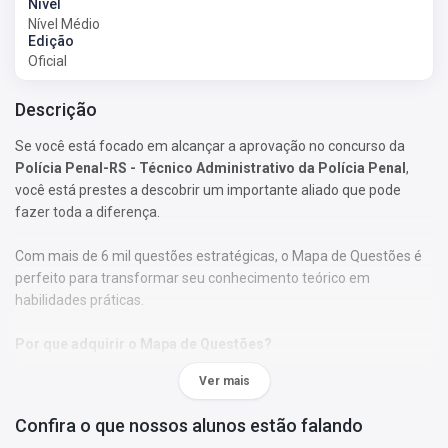
Nível
Nível Médio
Edição
Oficial
Descrição
Se você está focado em alcançar a aprovação no concurso da
Polícia Penal-RS - Técnico Administrativo da Polícia Penal
,
você está prestes a descobrir um importante aliado que pode
fazer toda a diferença.
Com mais de 6 mil questões estratégicas, o Mapa de Questões é
perfeito para transformar seu conhecimento teórico em
habilidades práticas.
Por que adquirir o Mapa de Questões?
Ver mais
• As questões foram selecionadas de acordo com os tópicos do
edital;
Confira o que nossos alunos estão falando
• Nossa abordagem permitirá que você se familiarize com o