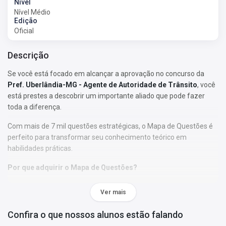
Nível
Nível Médio
Edição
Oficial
Descrição
Se você está focado em alcançar a aprovação no concurso da
Pref. Uberlândia-MG - Agente de Autoridade de Trânsito
, você
está prestes a descobrir um importante aliado que pode fazer
toda a diferença.
Com mais de 7 mil questões estratégicas, o Mapa de Questões é
perfeito para transformar seu conhecimento teórico em
habilidades práticas.
Por que adquirir o Mapa de Questões?
• As questões foram selecionadas de acordo com os tópicos do
Ver mais
último edital;
• Nossa abordagem permitirá que você se familiarize com o
Confira o que nossos alunos estão falando
formato, a estrutura e o estilo das perguntas elaboradas pela