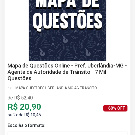
AS
NHO
AS
ÇÃO
EGA
L DE
IMENTO
CA DE
 E
Mapa de Questões Online - Pref. Uberlândia-MG -
UÇÕES
Agente de Autoridade de Trânsito - 7 Mil
DOS
Questões
IROS
sku: MAPA-QUESTOES-UBERLANDIA-MG-AG-TRANSITO
de R$ 52,40
R$ 20,90
60% OFF
ou 2x de R$ 10,45
Escolha o formato: