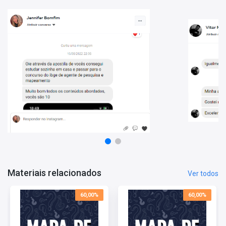
banca examinadora de seu concurso, assim como de bancas
similares;
• Ao abordar um volume substancial de questões, você estará
apto a identificar os assuntos que têm maior recorrência nas
provas, direcionando seu foco de estudo para áreas de maior
relevância;
• Mediante a resolução das questões, você também terá a
capacidade de avaliar seu progresso por matéria e tópico,
permitindo um redirecionamento estratégico de seus estudos
para as áreas que necessitam maior dedicação;
• Foram incluídas questões da Vunesp e FGV como forma de
complementar as questões do Instituto Consulplan, disponíveis
em menor quantidade. As leis específicas do município não serão
incluídas neste Mapa devido a carência de questões.
Estes são apenas alguns dos benefícios em adquirir o
Mapa de
Materiais relacionados
Ver todos
Questões - Pref. Uberlândia-MG - Agente de Autoridade de
Trânsito
. Aproveite o super desconto!
60,00%
60,00%
Tempo de Acesso:
365 dias