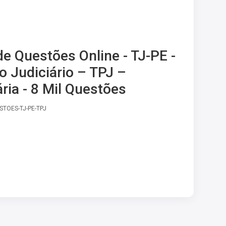
e Questões Online - TJ-PE -
o Judiciário – TPJ –
ária - 8 Mil Questões
STOES-TJ-PE-TPJ