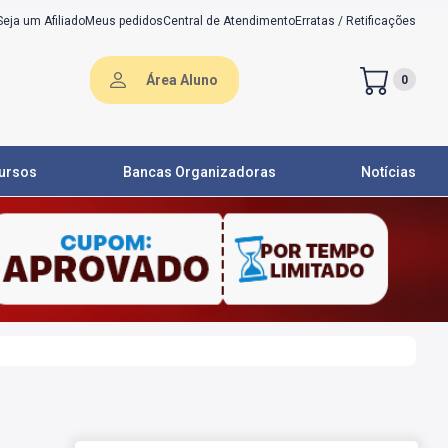
Seja um Afiliado
Meus pedidos
Central de Atendimento
Erratas / Retificações
Área Aluno
0
ursos
Bancas Organizadoras
Notícias