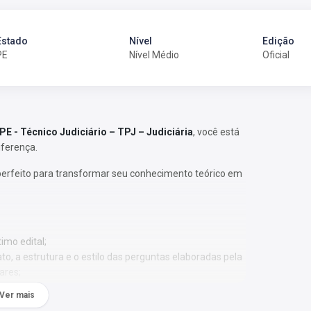
Estado
Nível
Edição
PE
Nível Médio
Oficial
PE - Técnico Judiciário – TPJ – Judiciária
, você está
iferença.
perfeito para transformar seu conhecimento teórico em
imo edital;
o, a estrutura e o estilo das perguntas elaboradas pela
ares;
 a identificar os assuntos que têm maior recorrência
Ver mais
relevância;