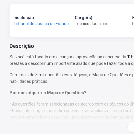
Instituição
Cargo(s)
Tribunal de Justiça do Estado de Pernambuco - TJ-PE
Técnico Judiciário
Descrição
Se você está focado em alcançar a aprovação no concurso da
TJ-
prestes a descobrir um importante aliado que pode fazer toda a d
Com mais de 8 mil questões estratégicas, o Mapa de Questões é 
habilidades práticas.
Por que adquirir o Mapa de Questões?
• As questões foram selecionadas de acordo com os tópicos do últ
• Nossa abordagem permitirá que você se familiarize com o format
banca examinadora de seu concurso, assim como de bancas simil
• Ao abordar um volume substancial de questões, você estará apto
nas provas, direcionando seu foco de estudo para áreas de maior 