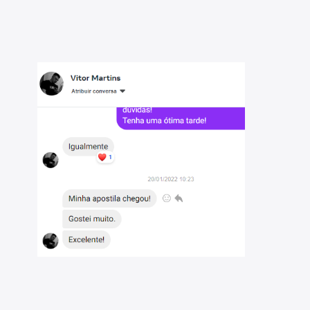
de de avaliar seu progresso por matéria e tópico,
a as áreas que necessitam maior dedicação;
a de complementar as questões do IBFC, disponíveis
estões - TJ-PE - Técnico Judiciário – TPJ –