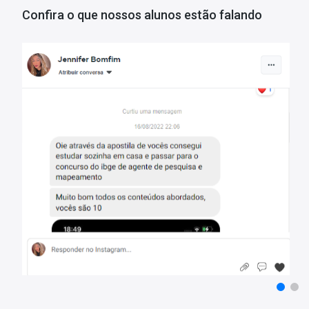
• Mediante a resolução das questões, você também terá a capacida
Confira o que nossos alunos estão falando
permitindo um redirecionamento estratégico de seus estudos par
• Foram incluídas questões da FCC, Vunesp e Cebraspe como form
em menor quantidade.
Estes são apenas alguns dos benefícios em adquirir o
Mapa de Qu
Judiciária
. Aproveite o super desconto!
Tempo de Acesso:
365 dias