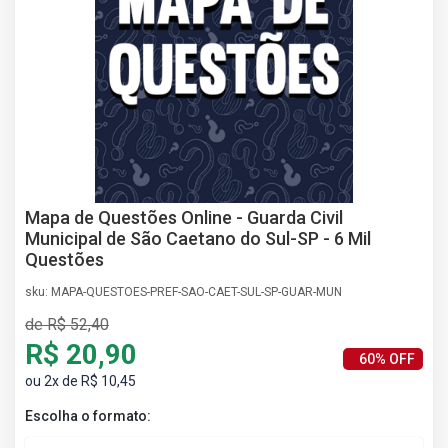
AS
NHO
AS
ÇÃO
EGA
L DE
IMENTO
CA DE
 E
Mapa de Questões Online - Guarda Civil
UÇÕES
Municipal de São Caetano do Sul-SP - 6 Mil
DOS
Questões
IROS
sku: MAPA-QUESTOES-PREF-SAO-CAET-SUL-SP-GUAR-MUN
de R$ 52,40
R$ 20,90
60% OFF
ou 2x de R$ 10,45
Escolha o formato: