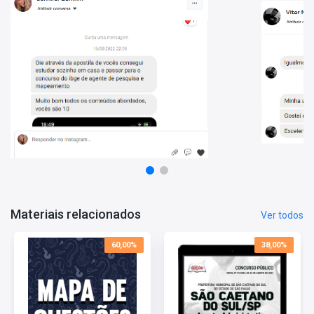
• Ao abordar um volume substancial de questões, você estará
apto a identificar os assuntos que têm maior recorrência nas
provas, direcionando seu foco de estudo para áreas de maior
relevância;
• Mediante a resolução das questões, você também terá a
capacidade de avaliar seu progresso por matéria e tópico,
permitindo um redirecionamento estratégico de seus estudos
para as áreas que necessitam maior dedicação;
Estes são apenas alguns dos benefícios em adquirir o
Mapa de
Questões - Guarda Civil Municipal de São Caetano do Sul-SP
.
Aproveite o super desconto!
Tempo de Acesso:
365 dias
Materiais relacionados
Ver todos
60,00%
38,00%