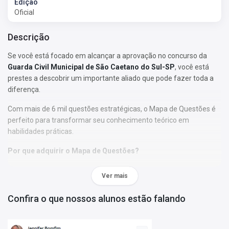
Edição
Oficial
Descrição
Se você está focado em alcançar a aprovação no concurso da
Guarda Civil Municipal de São Caetano do Sul-SP
, você está
prestes a descobrir um importante aliado que pode fazer toda a
diferença.
Com mais de 6 mil questões estratégicas, o Mapa de Questões é
perfeito para transformar seu conhecimento teórico em
habilidades práticas.
Por que adquirir o Mapa de Questões?
• As questões foram selecionadas de acordo com os tópicos do
Ver mais
edital;
• Nossa abordagem permitirá que você se familiarize com o
Confira o que nossos alunos estão falando
formato, a estrutura e o estilo das perguntas elaboradas pela
banca examinadora de seu concurso, assim como de bancas
similares;