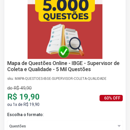
AS
NHO
AS
ÇÃO
EGA
L DE
IMENTO
CA DE
 E
Mapa de Questões Online - IBGE - Supervisor de
UÇÕES
Coleta e Qualidade - 5 Mil Questões
DOS
sku: MAPA-QUESTOES-IBGE-SUPERVISOR-COLETA-QUALIDADE
IROS
de R$ 49,90
R$ 19,90
60% OFF
ou 1x de R$ 19,90
Escolha o formato: