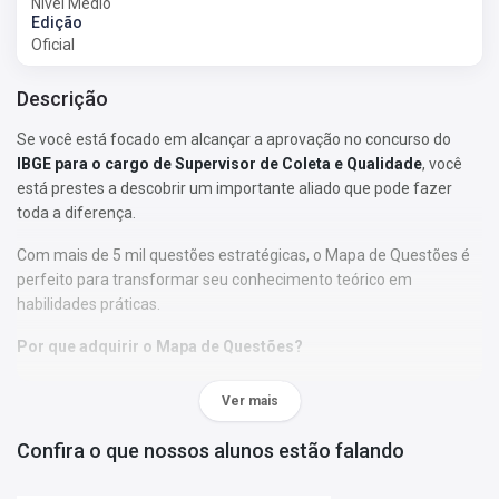
Nível Médio
Edição
Oficial
Descrição
Se você está focado em alcançar a aprovação no concurso do
IBGE para o cargo de Supervisor de Coleta e Qualidade
, você
está prestes a descobrir um importante aliado que pode fazer
toda a diferença.
Com mais de 5 mil questões estratégicas, o Mapa de Questões é
perfeito para transformar seu conhecimento teórico em
habilidades práticas.
Por que adquirir o Mapa de Questões?
• As questões foram selecionadas de acordo com os tópicos do
Ver mais
último edital;
• Nossa abordagem permitirá que você se familiarize com o
Confira o que nossos alunos estão falando
formato, a estrutura e o estilo das perguntas elaboradas pela
banca examinadora de seu concurso, assim como de bancas