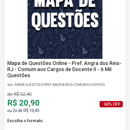
AS
NHO
AS
ÇÃO
EGA
L DE
IMENTO
CA DE
 E
Mapa de Questões Online - Pref. Angra dos Reis-
UÇÕES
RJ - Comum aos Cargos de Docente II - 6 Mil
DOS
Questões
IROS
sku: MAPA-QUESTOES-PREF-ANGRA-REIS-COMUM-DOCENTES
de R$ 52,40
R$ 20,90
60% OFF
ou 2x de R$ 10,45
Escolha o formato: