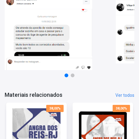
• Ao abordar um volume substancial de questões, você estará
apto a identificar os assuntos que têm maior recorrência nas
provas, direcionando seu foco de estudo para áreas de maior
relevância;
• Mediante a resolução das questões, você também terá a
capacidade de avaliar seu progresso por matéria e tópico,
permitindo um redirecionamento estratégico de seus estudos
para as áreas que necessitam maior dedicação;
Estes são apenas alguns dos benefícios em adquirir o
Mapa de
Questões - Pref. Angra dos Reis-RJ - Comum aos Cargos de
Docente II
. Aproveite o super desconto!
Tempo de Acesso:
365 dias
Materiais relacionados
Ver todos
38,00%
38,00%