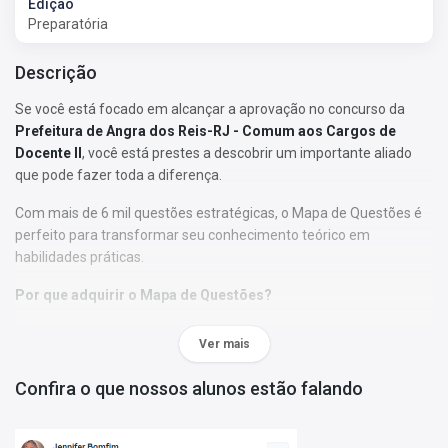
Edição
Preparatória
Descrição
Se você está focado em alcançar a aprovação no concurso da
Prefeitura de Angra dos Reis-RJ - Comum aos Cargos de
Docente II
, você está prestes a descobrir um importante aliado
que pode fazer toda a diferença.
Com mais de 6 mil questões estratégicas, o Mapa de Questões é
perfeito para transformar seu conhecimento teórico em
habilidades práticas.
Por que adquirir o Mapa de Questões?
• As questões foram selecionadas de acordo com os tópicos do
Ver mais
edital;
• Nossa abordagem permitirá que você se familiarize com o
Confira o que nossos alunos estão falando
formato, a estrutura e o estilo das perguntas elaboradas pela
banca examinadora de seu concurso, assim como de bancas
similares;