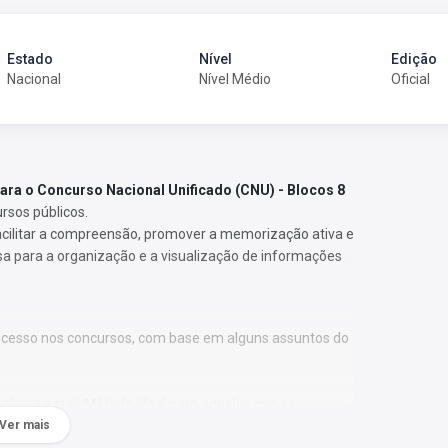
Estado
Nível
Edição
Nacional
Nível Médio
Oficial
ra o Concurso Nacional Unificado (CNU) - Blocos 8
rsos públicos.
facilitar a compreensão, promover a memorização ativa e
sa para a organização e a visualização de informações
ucesso nos concursos, com base em alguns assuntos do
lavra em si. Método ideal para aqueles que se
Ver mais
r.