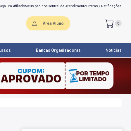
Seja um Afiliado
Meus pedidos
Central de Atendimento
Erratas / Retificações
Área Aluno
0
ursos
Bancas Organizadoras
Notícias