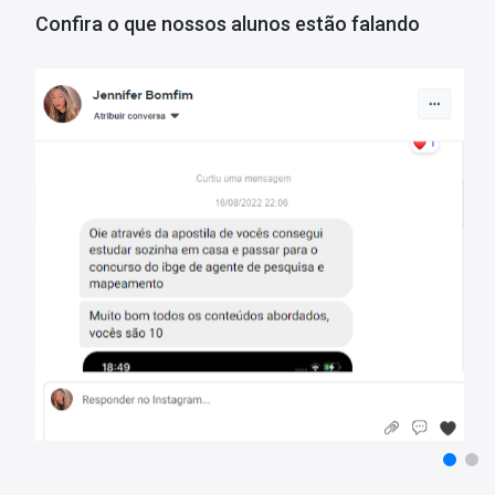
Confira o que nossos alunos estão falando
Conteúdos dos Mapas Mentais:
• Língua Portuguesa ;
• Matemática ;
• Direito Constitucional ;
• Direito Administrativo .
Aproveite o Super Desconto! Adquira agora mesmo essa pode
chave para a sua aprovação está aqui!
Dúvidas Frequentes:
Posso imprimir o Material digital?
Sim, faça o download e tenha o conteúdo sempre com você.