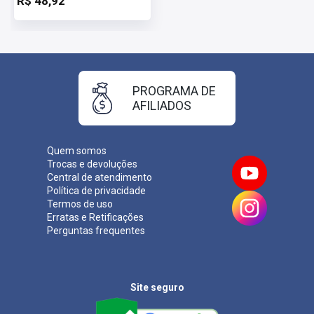
R$ 48,92
Mais informações sobre o concurso Câmara de Cachoeirinha
- RS 2023:
Vagas:
Cadastro Reserva
Inscrições:
De 14/11/2023 a 13/12/2023
Salário:
R$ 3.516,77
Taxa de Inscrição:
R$ 90,00
PROGRAMA DE
Provas:
14/01/2024
AFILIADOS
Organizadora:
Fundatec
Quem somos
Trocas e devoluções
Central de atendimento
Política de privacidade
Termos de uso
Erratas e Retificações
Perguntas frequentes
Site seguro