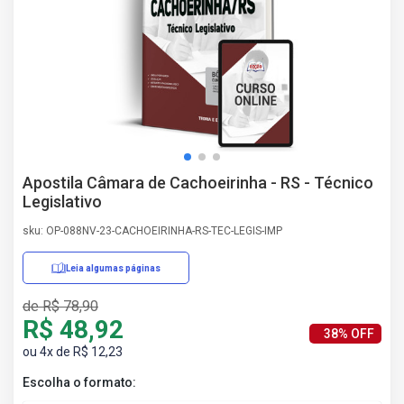
AS
NHO
AS
ÇÃO
EGA
L DE
IMENTO
CA DE
Apostila Câmara de Cachoeirinha - RS - Técnico
 E
Legislativo
UÇÕES
DOS
sku: OP-088NV-23-CACHOEIRINHA-RS-TEC-LEGIS-IMP
IROS
Leia algumas páginas
de R$ 78,90
R$ 48,92
38% OFF
ou 4x de R$ 12,23
Escolha o formato: