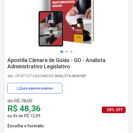
AS
NHO
AS
ÇÃO
EGA
L DE
IMENTO
CA DE
Apostila Câmara de Goiás - GO - Analista
 E
Administrativo Legislativo
UÇÕES
DOS
sku: OP-071OT-24-GOIAS-GO-ANALISTA-ADM-IMP
IROS
Leia algumas páginas
de R$ 78,00
R$ 48,36
38% OFF
ou 4x de R$ 12,09
Escolha o formato: