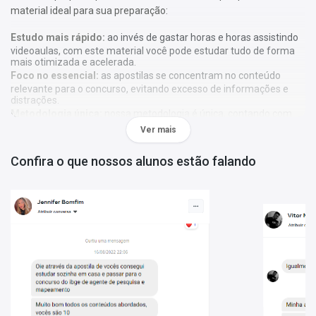
material ideal para sua preparação:
Estudo mais rápido:
ao invés de gastar horas e horas assistindo
videoaulas, com este material você pode estudar tudo de forma
mais otimizada e acelerada.
Foco no essencial:
as apostilas se concentram no conteúdo
relevante para o concurso, evitando excesso de informações e
distrações.
Metodologia única:
nossa metodologia é única, contando com
diversos recursos de aprendizagem que irão acelerar seu
Ver mais
aprendizado, gráficos, tabelas e destaques do que é mais
importante e conteúdo direto ao ponto.
Confira o que nossos alunos estão falando
A
Apostila Câmara de Goiás - GO 2024 - Analista
Administrativo Legislativo
foi elaborada de acordo com o edital
01/2024, por professores especializados em cada matéria e com
larga experiência em concursos.
O que você vai receber:
Conteúdo teórico completo:
Apostila com toda a teoria
necessária para uma preparação eficiente;
Questões gabaritadas:
Exercícios com gabarito, alinhados ao
perfil da prova, para reforçar o aprendizado;