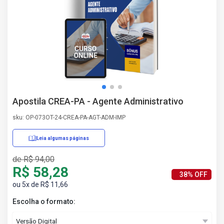
AS
NHO
AS
ÇÃO
EGA
L DE
IMENTO
CA DE
Apostila CREA-PA - Agente Administrativo
 E
UÇÕES
sku: OP-073OT-24-CREA-PA-AGT-ADM-IMP
DOS
IROS
Leia algumas páginas
de R$ 94,00
R$ 58,28
38% OFF
ou 5x de R$ 11,66
Escolha o formato: