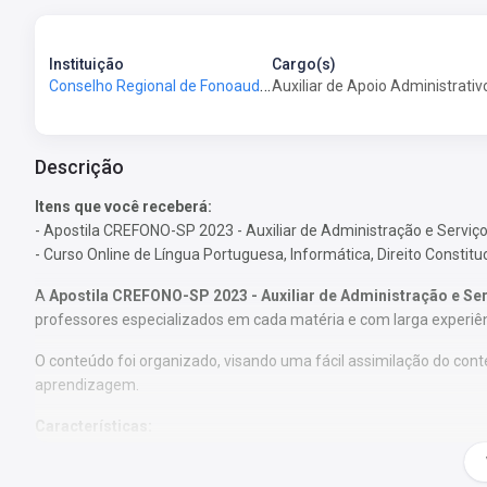
Instituição
Cargo(s)
Conselho Regional de Fonoaudiologia da 2ª Região - CREFONO-SP
Auxiliar de Apoio Administrativ
Descrição
Itens que você receberá:
- Apostila CREFONO-SP 2023 - Auxiliar de Administração e Serviço
- Curso Online de Língua Portuguesa, Informática, Direito Constitu
A
Apostila CREFONO-SP 2023 - Auxiliar de Administração e Se
professores especializados em cada matéria e com larga experiê
O conteúdo foi organizado, visando uma fácil assimilação do co
aprendizagem.
Características:
- Conteúdo completo, de acordo com o Edital 1/2023;
- Materiais digitais para reforçar a sua preparação;