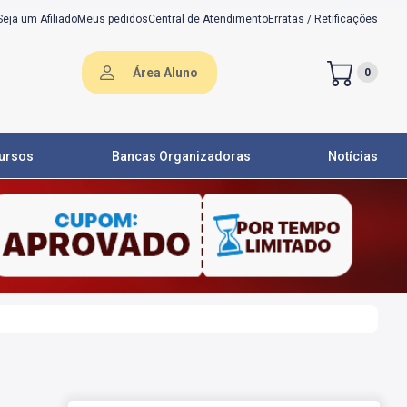
Seja um Afiliado
Meus pedidos
Central de Atendimento
Erratas / Retificações
Área Aluno
0
ursos
Bancas Organizadoras
Notícias