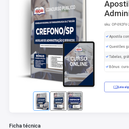
Aposti
Admini
sku: OP-092FV
Apostila co
Questões ga
Tabelas, grá
Bônus: curs
Leia al
Ficha técnica