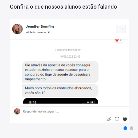
- Apostila elaborada por professores especializados em concurso
Confira o que nossos alunos estão falando
Matérias da Apostila:
Língua Portuguesa
Matemática
Atualidades
Legislação e Ética na Administração Pública
Organização
Noções de Funções Administrativas
Atendimento ao Público
Legislação Específica
Mais informações sobre o concurso CREFONO-SP 2023:
Vagas:
1 vaga
Inscrições:
De 06/02/2023 a 06/03/2023
Salário:
R$ 2.117.57
Taxa de Inscrição:
R$ 50,00
Provas:
16/04/2023
Organizadora:
Quadrix