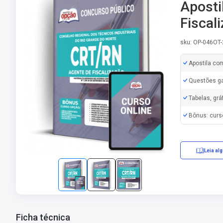
Aposti
Fiscal
sku: OP-046OT
Apostila co
Questões ga
Tabelas, grá
Bônus: curs
Leia al
Ficha técnica