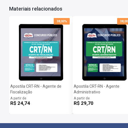
Salário:
R$ 2.500,00
Materiais relacionados
Taxa de Inscrição:
R$ 58,00
Provas:
05/12
38,00%
38,0
Organizadora:
QUADRIX
Apostila CRT-RN - Agente de
Apostila CRT-RN - Agente
Fiscalização
Administrativo
A partir de
A partir de
R$ 24,74
R$ 29,70