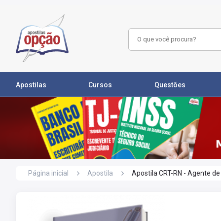
Apostilas
Cursos
Questões
Página inicial
Apostila
Apostila CRT-RN - Agente de