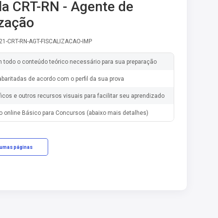
la CRT-RN - Agente de
ização
-21-CRT-RN-AGT-FISCALIZACAO-IMP
m todo o conteúdo teórico necessário para sua preparação
baritadas de acordo com o perfil da sua prova
ficos e outros recursos visuais para facilitar seu aprendizado
o online Básico para Concursos (abaixo mais detalhes)
gumas páginas