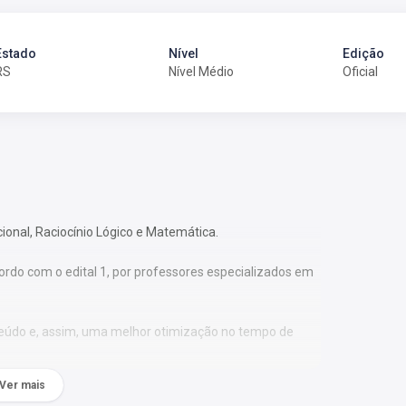
Estado
Nível
Edição
RS
Nível Médio
Oficial
cional, Raciocínio Lógico e Matemática.
ordo com o edital 1, por professores especializados em
nteúdo e, assim, uma melhor otimização no tempo de
Ver mais