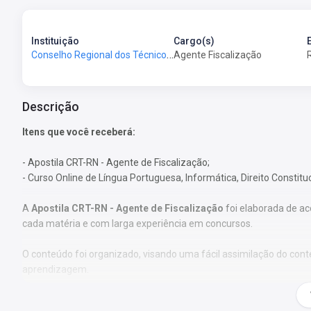
Instituição
Cargo(s)
Conselho Regional dos Técnicos Industriais do Rio Grande do Norte - CRT-RN
Agente Fiscalização
Descrição
Itens que você receberá:
- Apostila CRT-RN - Agente de Fiscalização;
- Curso Online de Língua Portuguesa, Informática, Direito Constitu
A
Apostila CRT-RN - Agente de Fiscalização
foi elaborada de ac
cada matéria e com larga experiência em concursos.
O conteúdo foi organizado, visando uma fácil assimilação do co
aprendizagem.
Características: