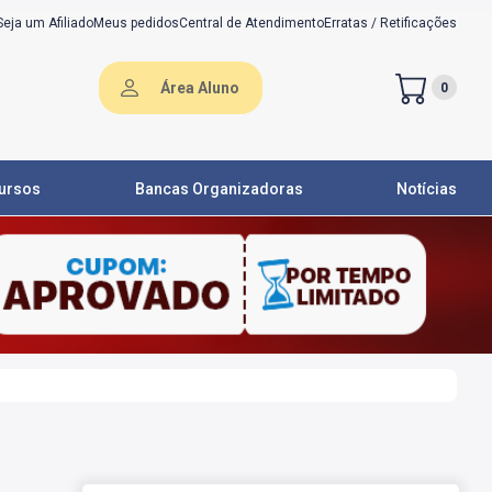
Seja um Afiliado
Meus pedidos
Central de Atendimento
Erratas / Retificações
Área Aluno
0
ursos
Bancas Organizadoras
Notícias