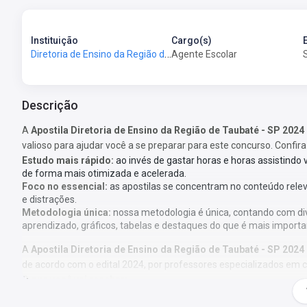
Instituição
Cargo(s)
Diretoria de Ensino da Região de Taubaté - SP
Agente Escolar
Descrição
A
Apostila Diretoria de Ensino da Região de Taubaté - SP 
valioso para ajudar você a se preparar para este concurso. Confira
Estudo mais rápido:
ao invés de gastar horas e horas assistindo
de forma mais otimizada e acelerada.
Foco no essencial:
as apostilas se concentram no conteúdo rele
e distrações.
Metodologia única:
nossa metodologia é única, contando com di
aprendizado, gráficos, tabelas e destaques do que é mais importa
A
Apostila Diretoria de Ensino da Região de Taubaté - SP 
de acordo com o edital 2024, por professores especializados em 
O que você vai receber:
Apostila com todo o conteúdo teórico necessário para sua prepar
Questões gabaritadas de acordo com o perfil da sua prova;