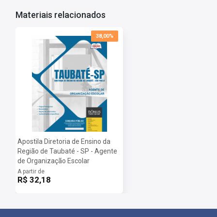
Salário:
R$ 1.550
Provas:
30/06/2024
Materiais relacionados
Organizadora:
DIRETORIA DE ENSINO
38,00%
Apostila Diretoria de Ensino da
Região de Taubaté - SP - Agente
de Organização Escolar
A partir de
R$ 32,18