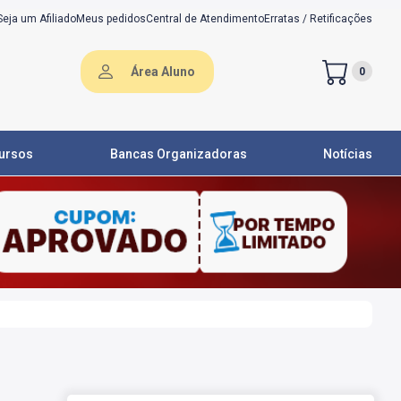
Seja um Afiliado
Meus pedidos
Central de Atendimento
Erratas / Retificações
Área Aluno
0
ursos
Bancas Organizadoras
Notícias