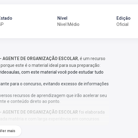
Estado
Nível
Edição
SP
Nível Médio
Oficial
2024 - AGENTE DE ORGANIZAÇÃO ESCOLAR
, é um recurso
 porque este é o material ideal para sua preparação:
 videoaulas, com este material você pode estudar tudo
vante para o concurso, evitando excesso de informações
versos recursos de aprendizagem que irão acelerar seu
nte e conteúdo direto ao ponto.
2024 - AGENTE DE ORGANIZAÇÃO ESCOLAR
foi elaborada
cada matéria e com larga experiência em concursos.
Ver mais
ação;