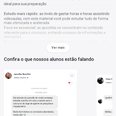
ideal para sua preparação:
Estudo mais rápido:
ao invés de gastar horas e horas assistindo
videoaulas, com este material você pode estudar tudo de forma
mais otimizada e acelerada.
Foco no essencial:
as apostilas se concentram no conteúdo
relevante para o concurso, evitando excesso de informações e
distrações.
Metodologia única:
nossa metodologia é única, contando com
diversos recursos de aprendizagem que irão acelerar seu
Ver mais
aprendizado, gráficos, tabelas e destaques do que é mais
importante e conteúdo direto ao ponto.
Confira o que nossos alunos estão falando
A
Apostila Defensoria Pública de Rondônia 2025 - Técnico
Administrativo - Classe A
foi elaborada de acordo com o edital
01/2025, por professores especializados em cada matéria e com
larga experiência em concursos.
O que você vai receber:
Conteúdo teórico completo:
Apostila com toda a teoria
necessária para uma preparação eficiente;
Questões gabaritadas:
Exercícios com gabarito, alinhados ao
perfil da prova, para reforçar o aprendizado;