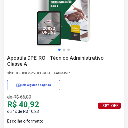
AS
NHO
AS
ÇÃO
EGA
L DE
IMENTO
CA DE
Apostila DPE-RO - Técnico Administrativo -
 E
Classe A
UÇÕES
DOS
sku: OP-103FV-25-DPE-RO-TEC-ADM-IMP
IROS
Leia algumas páginas
de R$ 66,00
R$ 40,92
38% OFF
ou 4x de R$ 10,23
Escolha o formato: