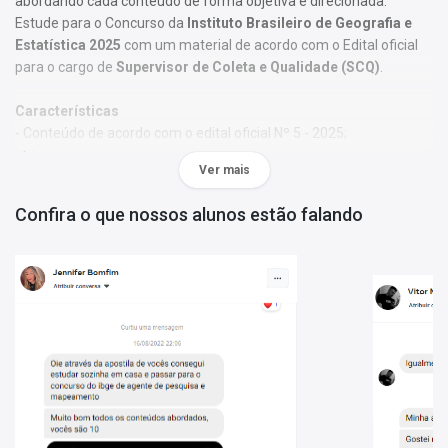
abordando cada conteúdo de forma objetiva e direcionada.
Estude para o Concurso da
Instituto Brasileiro de Geografia e
Estatística 2025
com um material de acordo com o Edital oficial
para o cargo de
Supervisor de Coleta e Qualidade (SCQ)
.
Características
- Conteúdo de acordo com o edital oficial Nº 5 - 2025;
- Material produzido por equipe especializada em concursos
Ver mais
públicos;
- Você receberá 2 bônus especiais: Curso Online de disciplinas
Confira o que nossos alunos estão falando
básicas (Língua Portuguesa e Informática) & Mapa de Questões
Online - IBGE - Supervisor de Coleta e Qualidade - 5 Mil Questões.
Obs.:
Este material não se limita à bibliografia oficial do edital. Os
temas são abordados conforme o referencial adotado pelos
autores, visando à clareza e à amplitude na preparação.
Matérias da Apostila:
Língua Portuguesa
Raciocínio Lógico Matemático
Ética no Serviço Público
Noções de Informática