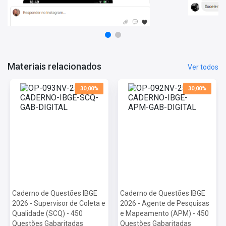
Noções de Administração e Situações Gerenciais
Geografia
Informações Sobre o Concurso Instituto Brasileiro de
Geografia e Estatística - 2025:
Vagas: 1110 Vagas
Materiais relacionados
Ver todos
Inscrições: De 19/11/2025 a 11/12/2025
Salário: R$ 4.554,00
30,00%
30,00%
Taxa de Inscrição: R$ 38,50
Prova: 22/02/2026
Caderno de Questões IBGE
Caderno de Questões IBGE
2026 - Supervisor de Coleta e
2026 - Agente de Pesquisas
Qualidade (SCQ) - 450
e Mapeamento (APM) - 450
Questões Gabaritadas
Questões Gabaritadas