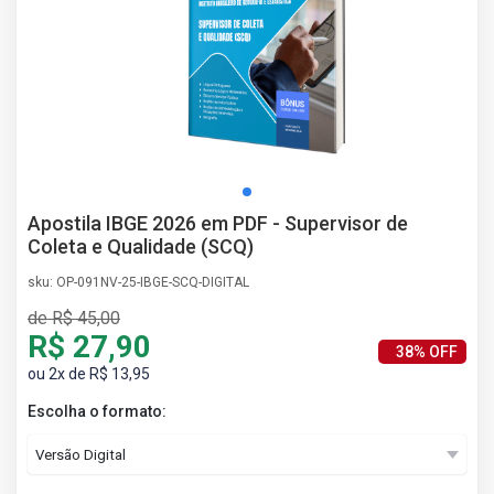
AS
NHO
AS
ÇÃO
EGA
L DE
IMENTO
CA DE
Apostila IBGE 2026 em PDF - Supervisor de
 E
Coleta e Qualidade (SCQ)
UÇÕES
DOS
sku: OP-091NV-25-IBGE-SCQ-DIGITAL
IROS
de R$ 45,00
R$ 27,90
38% OFF
ou 2x de R$ 13,95
Escolha o formato: