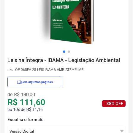
AS
NHO
AS
ÇÃO
EGA
L DE
IMENTO
CA DE
Leis na Íntegra - IBAMA - Legislação Ambiental
 E
UÇÕES
sku: OP-065FV-25-LEIS-IBAMA-AMB-ATEMP-IMP
DOS
IROS
Leia algumas páginas
de R$ 180,00
R$ 111,60
38% OFF
ou 10x de R$ 11,16
Escolha o formato: