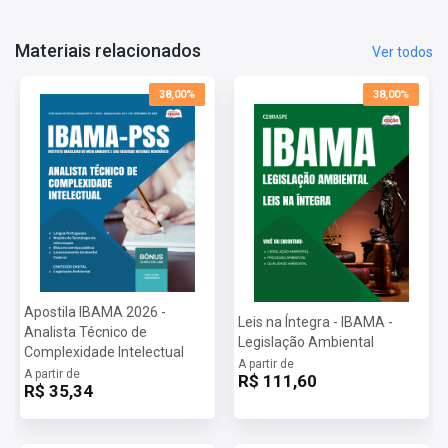
- Legislação Ambiental;
- Processo Ambiental;
Materiais relacionados
Ver todos
- Qualidade Ambiental.
38,00%
38,00%
Apostila IBAMA 2026 -
Leis na Íntegra - IBAMA -
Analista Técnico de
Legislação Ambiental
Complexidade Intelectual
A partir de
A partir de
R$ 111,60
R$ 35,34