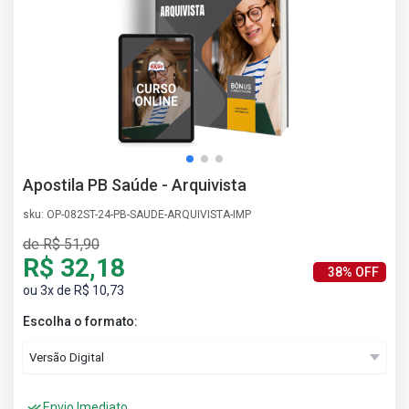
AS
NHO
AS
ÇÃO
EGA
L DE
IMENTO
CA DE
Apostila PB Saúde - Arquivista
 E
UÇÕES
sku: OP-082ST-24-PB-SAUDE-ARQUIVISTA-IMP
DOS
de R$ 51,90
IROS
R$ 32,18
38% OFF
ou 3x de R$ 10,73
Escolha o formato:
Envio Imediato