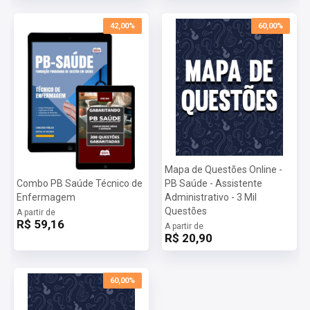
ferramentas necessárias para alcançar o seu objetivo.
Mais informações sobre o concurso PB SAÚDE - Fundação
42,00%
60,00%
Paraibana de Gestão em Saúde 2024:
Vagas:
2 vagas + 4 cadastro reserva
Inscrições:
De 11/09/2024 a 10/10/2024
Salário:
R$ 2.900,00
Taxa de Inscrição:
R$ 180,00
Provas:
15/12/2024
Organizadora:
idecan
Mapa de Questões Online -
Combo PB Saúde Técnico de
PB Saúde - Assistente
Enfermagem
Administrativo - 3 Mil
Questões
A partir de
R$ 59,16
A partir de
R$ 20,90
60,00%