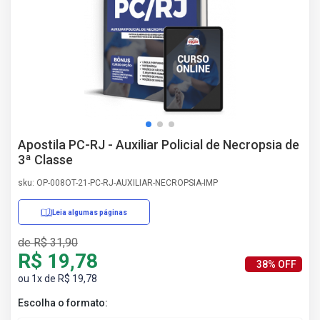
AS
NHO
AS
ÇÃO
EGA
L DE
IMENTO
CA DE
Apostila PC-RJ - Auxiliar Policial de Necropsia de
 E
3ª Classe
UÇÕES
DOS
sku: OP-008OT-21-PC-RJ-AUXILIAR-NECROPSIA-IMP
IROS
Leia algumas páginas
de R$ 31,90
R$ 19,78
38% OFF
ou 1x de R$ 19,78
Escolha o formato: