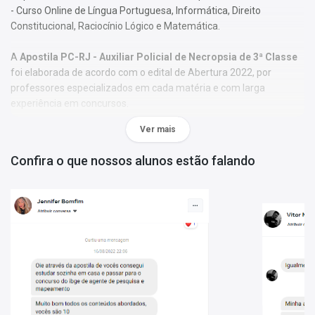
- Curso Online de Língua Portuguesa, Informática, Direito
Constitucional, Raciocínio Lógico e Matemática.
A
Apostila PC-RJ - Auxiliar Policial de Necropsia de 3ª Classe
foi elaborada de acordo com o edital de Abertura 2022, por
professores especializados em cada matéria e com larga
experiência em concursos.
Ver mais
O conteúdo foi organizado, visando uma fácil assimilação do
conteúdo e, assim, uma melhor otimização no tempo de
Confira o que nossos alunos estão falando
aprendizagem.
Características:
- Material;
- Possui exercícios de fixação gabaritados ao final de cada
disciplina;
- Conteúdo completo, de acordo com o Edital de Abertura 2022;
- Materiais digitais para reforçar a sua preparação;
- Apostila elaborada por professores especializados em
concursos.