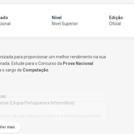
tado
Nível
Edição
cional
Nível Superior
Oficial
anizada para proporcionar um melhor rendimento na sua
onada. Estude para o Concurso da
Prova Nacional
a o cargo de
Computação
.
cos;
sicas (Língua Portuguesa e Informática).
 Os temas são abordados conforme o referencial adotado
Ver mais