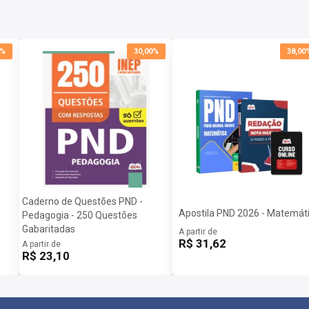
0%
30,00%
38,00
Caderno de Questões PND -
Apostila PND 2026 - Matemát
0
Pedagogia - 250 Questões
Gabaritadas
A partir de
R$ 31,62
A partir de
R$ 23,10