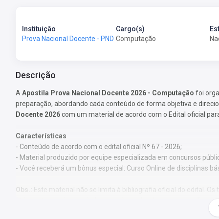
Instituição
Cargo(s)
Es
Prova Nacional Docente - PND
Computação
Na
Descrição
A
Apostila Prova Nacional Docente 2026 - Computação
foi org
preparação, abordando cada conteúdo de forma objetiva e direci
Docente 2026
com um material de acordo com o Edital oficial par
Características
- Conteúdo de acordo com o edital oficial Nº 67 - 2026;
- Material produzido por equipe especializada em concursos públi
- Você receberá um bônus especial: Curso Online de disciplinas bá
Obs.:
Este material não se limita à bibliografia oficial do edital.
pelos autores, visando à clareza e à amplitude na preparação.