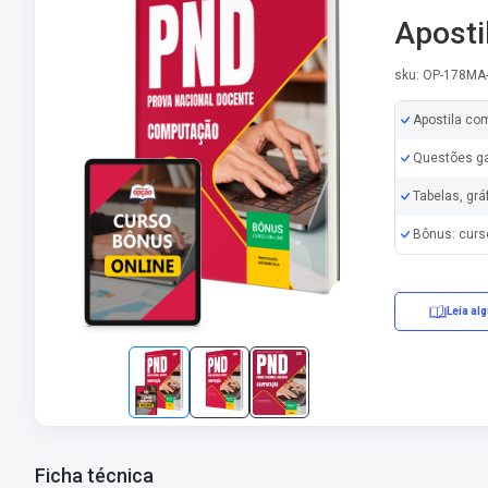
Aposti
sku: OP-178M
Apostila co
Questões ga
Tabelas, grá
Bônus: curs
Leia al
Ficha técnica