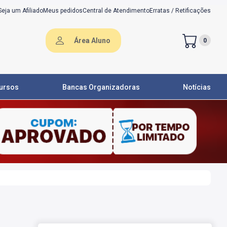
Seja um Afiliado
Meus pedidos
Central de Atendimento
Erratas / Retificações
Área Aluno
0
ursos
Bancas Organizadoras
Notícias