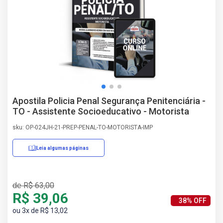
AS
NHO
AS
ÇÃO
EGA
L DE
IMENTO
CA DE
Apostila Policia Penal Segurança Penitenciária -
 E
TO - Assistente Socioeducativo - Motorista
UÇÕES
DOS
sku: OP-024JH-21-PREP-PENAL-TO-MOTORISTA-IMP
IROS
Leia algumas páginas
Erratas/Retificações
de R$ 63,00
R$ 39,06
38% OFF
ou 3x de R$ 13,02