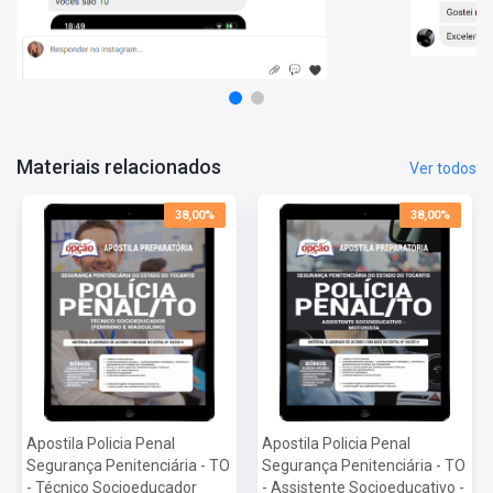
Matérias da Apostila:
Língua Portuguesa
Conhecimentos Gerais – Conhecimento Regional, História e
Geografia do Estado do Tocantins
Ética e Legislação na Administração Pública
Noções de Informática
Materiais relacionados
Ver todos
Direitos Humanos
Conhecimentos Específicos
38,00%
38,00%
Conteúdo Digital Complementar e Exclusivo: Legislação na
Administração Pública
Apostila Policia Penal
Apostila Policia Penal
Segurança Penitenciária - TO
Segurança Penitenciária - TO
- Técnico Socioeducador
- Assistente Socioeducativo -