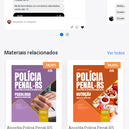
Raciocínio Lógico
Direito Constitucional
Direito Administrativo
Direito Processual Penal
Criminologia
Direito Civil
Conteúdo Digital:
Direito Penal
Conhecimentos Gerais Relativos ao Sistema Prisional
Legislação Penal Específica
Materiais relacionados
Ver todos
Informações Sobre o Concurso Polícia Penal do Rio Grande
do Sul - 2026:
38,00%
38,00%
Vagas: 25 Vagas
Inscrições: De 12/05/2026 a 12/06/2026
Salário: R$ 9.745,26
Taxa de Inscrição: R$ 282,79
Prova: 09/08/2026
Apostila Polícia Penal-RS
Apostila Polícia Penal-RS