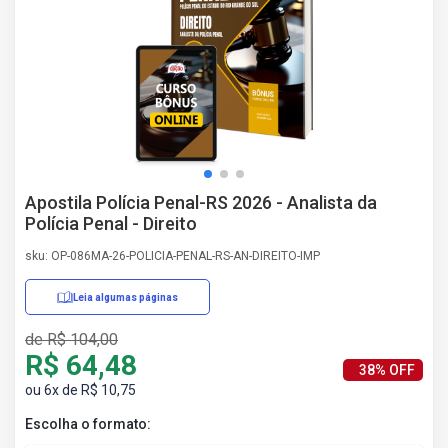
AS
NHO
AS
ÇÃO
EGA
L DE
IMENTO
CA DE
Apostila Polícia Penal-RS 2026 - Analista da
 E
Polícia Penal - Direito
UÇÕES
DOS
sku: OP-086MA-26-POLICIA-PENAL-RS-AN-DIREITO-IMP
IROS
Leia algumas páginas
de R$ 104,00
R$ 64,48
38% OFF
ou 6x de R$ 10,75
Escolha o formato: