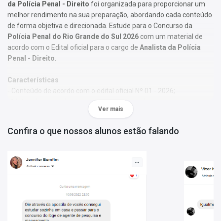
da Polícia Penal - Direito
foi organizada para proporcionar um
melhor rendimento na sua preparação, abordando cada conteúdo
de forma objetiva e direcionada. Estude para o Concurso da
Polícia Penal do Rio Grande do Sul 2026
com um material de
acordo com o Edital oficial para o cargo de
Analista da Polícia
Penal - Direito
.
Características
- Conteúdo de acordo com o edital oficial Nº 01 - 2026;
- Material produzido por equipe especializada em concursos
Ver mais
públicos;
- Você receberá um bônus especial: Curso Online de disciplinas
Confira o que nossos alunos estão falando
básicas (Língua Portuguesa e Informática).
Obs.:
Este material não se limita à bibliografia oficial do edital. Os
temas são abordados conforme o referencial adotado pelos
autores, visando à clareza e à amplitude na preparação.
Matérias da Apostila:
Língua Portuguesa
Informática