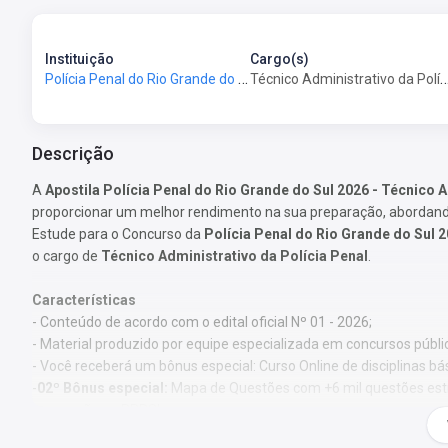
Instituição
Cargo(s)
Polícia Penal do Rio Grande do Sul - PP-RS
Técnico Administrativo da Políc
Descrição
A
Apostila Polícia Penal do Rio Grande do Sul 2026 - Técnico A
proporcionar um melhor rendimento na sua preparação, abordando
Estude para o Concurso da
Polícia Penal do Rio Grande do Sul 
o cargo de
Técnico Administrativo da Polícia Penal
.
Características
- Conteúdo de acordo com o edital oficial Nº 01 - 2026;
- Material produzido por equipe especializada em concursos públi
- Você receberá um bônus especial: Curso Online de disciplinas bá
-
02º Bônus especial:
Mapa de Questões com +6 mil questões estra
aprovação na PPRS!