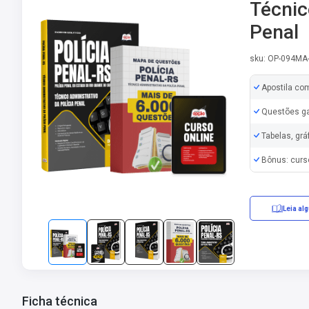
Técnic
Penal
sku: OP-094MA
Apostila co
Questões ga
Tabelas, grá
Bônus: curs
Leia al
Erratas/Retifi
Ficha técnica