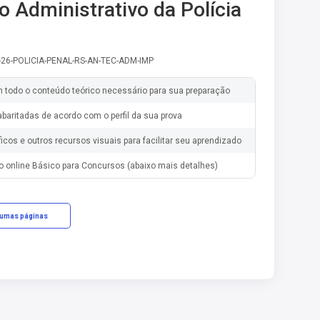
o Administrativo da Polícia
-26-POLICIA-PENAL-RS-AN-TEC-ADM-IMP
m todo o conteúdo teórico necessário para sua preparação
baritadas de acordo com o perfil da sua prova
ficos e outros recursos visuais para facilitar seu aprendizado
o online Básico para Concursos (abaixo mais detalhes)
gumas páginas
cações