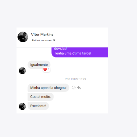
 Os temas são abordados conforme o referencial adotado
al
Sul - 2026: