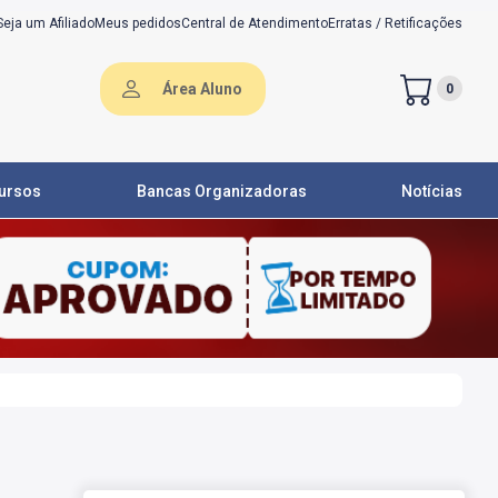
Seja um Afiliado
Meus pedidos
Central de Atendimento
Erratas / Retificações
Área Aluno
0
ursos
Bancas Organizadoras
Notícias