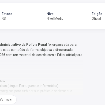
Estado
Nível
Edição
ia Penal
RS
Nível Médio
Oficial
dministrativo da Polícia Penal
foi organizada para
 cada conteúdo de forma objetiva e direcionada.
2026
com um material de acordo com o Edital oficial para
cos;
sicas (Língua Portuguesa e Informática).
tégicas para turbinar sua prática e acelerar sua
Ver mais