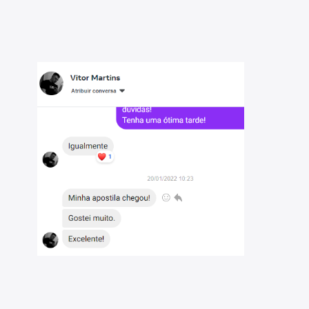
ria para uma preparação eficiente;
il da prova, para reforçar o aprendizado;
ara facilitar a compreensão dos tópicos mais complexos;
detalhes abaixo), para complementar sua preparação.
idade e aproveitar ao máximo este material. São
gico matemático, matemática e direito constitucional.
blicos do Brasil e seremos sua parceira ideal na jornada
rcado de recursos didáticos, comprometidos com a
a otimizar sua preparação.
reas, e temos um compromisso sólido em democratizar o
tecnologia para transformar vidas, e estamos aqui