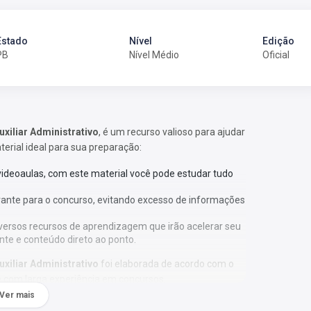
Estado
Nível
Edição
PB
Nível Médio
Oficial
uxiliar Administrativo
, é um recurso valioso para ajudar
terial ideal para sua preparação:
 videoaulas, com este material você pode estudar tudo
vante para o concurso, evitando excesso de informações
versos recursos de aprendizagem que irão acelerar seu
nte e conteúdo direto ao ponto.
uxiliar Administrativo
foi elaborada de acordo com o
e com larga experiência em concursos.
Ver mais