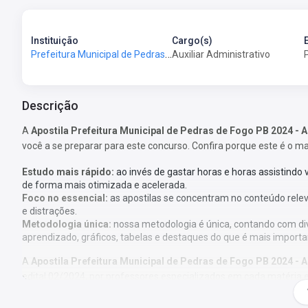
Instituição
Cargo(s)
Prefeitura Municipal de Pedras de Fogo PB - Prefeitura de Pedras de Fogo PB
Auxiliar Administrativo
Descrição
A
Apostila Prefeitura Municipal de Pedras de Fogo PB 2024 - A
você a se preparar para este concurso. Confira porque este é o ma
Estudo mais rápido:
ao invés de gastar horas e horas assistindo
de forma mais otimizada e acelerada.
Foco no essencial:
as apostilas se concentram no conteúdo rele
e distrações.
Metodologia única:
nossa metodologia é única, contando com di
aprendizado, gráficos, tabelas e destaques do que é mais importa
A
Apostila Prefeitura Municipal de Pedras de Fogo PB 2024 - A
edital 02/2024, por professores especializados em cada matéria 
O que você vai receber: