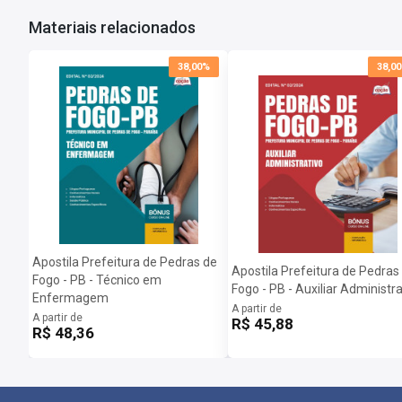
Nossos materiais são desenvolvidos com um cuidado especial, uti
Materiais relacionados
garantindo que você tenha em mãos todas as ferramentas necessá
Mais informações sobre o concurso Prefeitura Municipal de 
38,00%
38,0
Vagas:
29 vagas
Inscrições:
De 16/12/2024 a 18/01/2025
Salário:
R$ 1.412,00
Taxa de Inscrição:
R$ 32,00
Provas:
16/02/2025
Organizadora:
Educa Assessoria Educacional - EducaPB
Apostila Prefeitura de Pedras de
Apostila Prefeitura de Pedras
Fogo - PB - Técnico em
Fogo - PB - Auxiliar Administra
Enfermagem
A partir de
A partir de
R$ 45,88
R$ 48,36