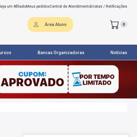
Seja um Afiliado
Meus pedidos
Central de Atendimento
Erratas / Retificações
Área Aluno
0
ursos
Bancas Organizadoras
Notícias