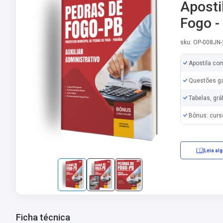
Aposti
Fogo -
sku: OP-008JN
Apostila co
Questões ga
Tabelas, grá
Bônus: curs
Leia al
Ficha técnica