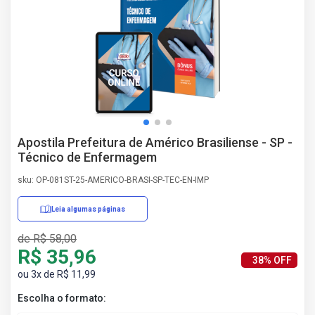
AS
NHO
AS
ÇÃO
EGA
L DE
IMENTO
CA DE
Apostila Prefeitura de Américo Brasiliense - SP -
 E
Técnico de Enfermagem
UÇÕES
DOS
sku: OP-081ST-25-AMERICO-BRASI-SP-TEC-EN-IMP
IROS
Leia algumas páginas
de R$ 58,00
R$ 35,96
38% OFF
ou 3x de R$ 11,99
Escolha o formato: