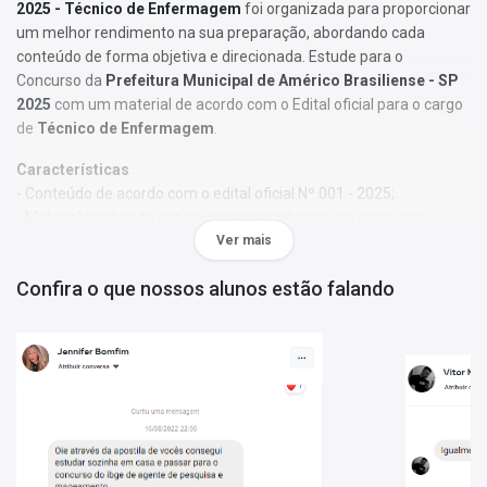
2025 - Técnico de Enfermagem
foi organizada para proporcionar
um melhor rendimento na sua preparação, abordando cada
conteúdo de forma objetiva e direcionada. Estude para o
Concurso da
Prefeitura Municipal de Américo Brasiliense - SP
2025
com um material de acordo com o Edital oficial para o cargo
de
Técnico de Enfermagem
.
Características
- Conteúdo de acordo com o edital oficial Nº 001 - 2025;
- Material produzido por equipe especializada em concursos
públicos;
Ver mais
- Você receberá um bônus especial: Curso Online de disciplinas
Confira o que nossos alunos estão falando
básicas (Língua Portuguesa e Informática).
Obs.:
Este material não se limita à bibliografia oficial do edital. Os
temas são abordados conforme o referencial adotado pelos
autores, visando à clareza e à amplitude na preparação.
Matérias da Apostila:
Língua Portuguesa
Noções de Informática
Raciocínio Lógico Matemático