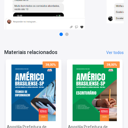
Conhecimentos Específicos
Informações Sobre o Concurso Prefeitura Municipal de
Américo Brasiliense - SP - 2025:
Vagas: 3 Vagas
Inscrições: De 08/09/2025 a 29/09/2025
Salário: R$ 1.711,49
Taxa de Inscrição: R$ 55,00
Prova: 30/11/2025
Materiais relacionados
Ver todos
38,00%
38,00%
Apostila Prefeitura de
Apostila Prefeitura de