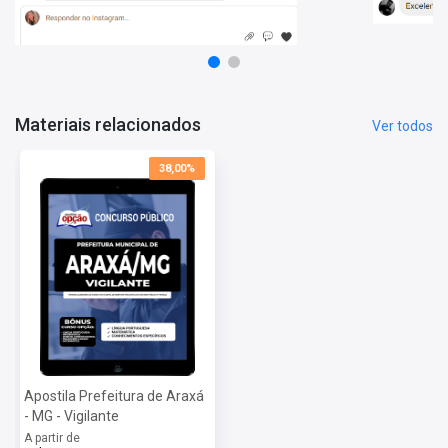
Língua Portuguesa
Matemática
Conhecimentos Específicos
Mais informações sobre o concurso Prefeitura de
Araxá - MG 2022:
Materiais relacionados
Ver todos
Vagas:
190 vagas
Inscrições:
De 06/06/a 08/07/2022
38,00%
Salário:
R$ 1.212,00
Taxa de Inscrição:
R$ 65,00
Provas:
21/08/2022
Organizadora:
IMAM Concursos
Apostila Prefeitura de Araxá
- MG - Vigilante
A partir de