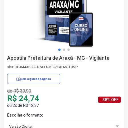
AS
NHO
AS
ÇÃO
EGA
L DE
IMENTO
CA DE
Apostila Prefeitura de Araxá - MG - Vigilante
 E
UÇÕES
sku: OP-044AB-22-ARAXA-MG-VIGILANTE-IMP
DOS
IROS
Leia algumas páginas
de R$ 39,90
R$ 24,74
38% OFF
ou 2x de R$ 12,37
Escolha o formato: