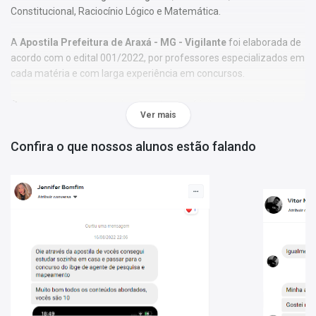
Constitucional, Raciocínio Lógico e Matemática.
A
Apostila Prefeitura de Araxá - MG - Vigilante
foi elaborada de
acordo com o edital 001/2022, por professores especializados em
cada matéria e com larga experiência em concursos.
O conteúdo foi organizado, visando uma fácil assimilação do
Ver mais
conteúdo e, assim, uma melhor otimização no tempo de
aprendizagem.
Confira o que nossos alunos estão falando
Características:
- Material;
- Possui textos com exercícios ao final de disciplinas básicas e
específicas;
- Conteúdo completo, de acordo com o Edital 001/2022;
- Materiais digitais para reforçar a sua preparação;
- Apostila elaborada por professores especializados em
concursos.
Matérias da Apostila: