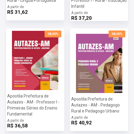
Rural - Língua Portuguesa
Professor I - Rural - Educação
Infantil
preparação completa e eficiente, proporcionando a você as
A partir de
R$ 31,62
ferramentas necessárias para alcançar o seu objetivo.
A partir de
R$ 37,20
Mais informações sobre o concurso Prefeitura de Autazes -
AM 2024:
Vagas:
23 vagas
38,00%
38,00%
Inscrições:
De 10/09/2024 a 30/09/2024
Salário:
R$ 2.359,00
Taxa de Inscrição:
R$ 70,00
Provas:
03/11/2024
Organizadora:
CESPEC
Apostila Prefeitura de
Apostila Prefeitura de
Autazes - AM - Professor I -
Autazes - AM - Pedagogo
Primeiras Séries do Ensino
Rural e Pedagogo Urbano
Fundamental
A partir de
A partir de
R$ 40,92
R$ 36,58