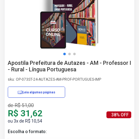
AS
NHO
AS
ÇÃO
EGA
L DE
IMENTO
CA DE
Apostila Prefeitura de Autazes - AM - Professor I
 E
- Rural - Língua Portuguesa
UÇÕES
DOS
sku: OP-073ST-24-AUTAZES-AM-PROF-PORTUGUES-IMP
IROS
Leia algumas páginas
de R$ 51,00
R$ 31,62
38% OFF
ou 3x de R$ 10,54
Escolha o formato: