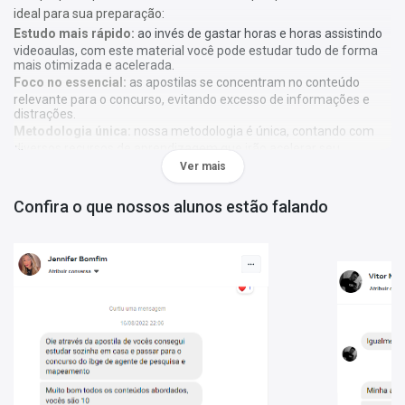
ideal para sua preparação:
Estudo mais rápido:
ao invés de gastar horas e horas assistindo
videoaulas, com este material você pode estudar tudo de forma
mais otimizada e acelerada.
Foco no essencial:
as apostilas se concentram no conteúdo
relevante para o concurso, evitando excesso de informações e
distrações.
Metodologia única:
nossa metodologia é única, contando com
diversos recursos de aprendizagem que irão acelerar seu
aprendizado, gráficos, tabelas e destaques do que é mais
Ver mais
importante e conteúdo direto ao ponto.
Confira o que nossos alunos estão falando
A
Apostila Prefeitura de Autazes - AM 2024 - Professor I -
Rural - Língua Portuguesa
foi elaborada de acordo com o edital
01/2024, por professores especializados em cada matéria e com
larga experiência em concursos.
O que você vai receber:
Apostila com todo o conteúdo teórico necessário para sua
preparação;
Questões gabaritadas de acordo com o perfil da sua prova;
Tabelas, gráficos e outros recursos visuais para facilitar seu
aprendizado;
Bônus: curso online Básico para Concursos (abaixo mais
detalhes).