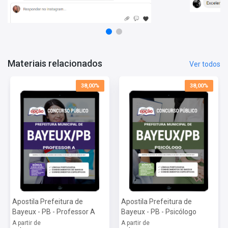
Conhecimentos de Bayeux
Conhecimentos Específicos
Mais informações sobre o concurso Prefeitura de
Bayeux - PB 2022:
Vagas:
8 Vagas + 45 Cadastro Reserva
Materiais relacionados
Ver todos
Inscrições:
De 01/06 a 12/07
Salário:
R$ 1.221,00
38,00%
38,00%
Taxa de Inscrição:
R$ 80,00
Provas:
02/10
Organizadora:
IDIB
Apostila Prefeitura de
Apostila Prefeitura de
Bayeux - PB - Professor A
Bayeux - PB - Psicólogo
A partir de
A partir de