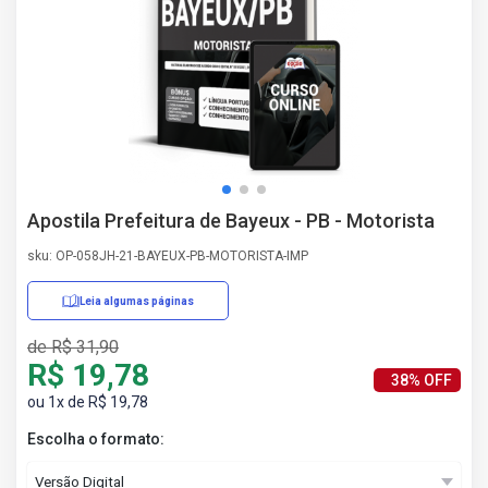
AS
NHO
AS
ÇÃO
EGA
L DE
IMENTO
CA DE
Apostila Prefeitura de Bayeux - PB - Motorista
 E
UÇÕES
sku: OP-058JH-21-BAYEUX-PB-MOTORISTA-IMP
DOS
IROS
Leia algumas páginas
de R$ 31,90
R$ 19,78
38% OFF
ou 1x de R$ 19,78
Escolha o formato: