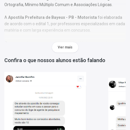
Ortografia, Mínimo Múltiplo Comum e Associações Lógicas.
A
Apostila Prefeitura de Bayeux - PB - Motorista
foi elaborada
de acordo com o edital 1, por professores especializados em cada
matéria e com larga experiência em concursos.
O conteúdo foi organizado, visando uma fácil assimilação do
Ver mais
conteúdo e, assim, uma melhor otimização no tempo de
aprendizagem.
Confira o que nossos alunos estão falando
Características:
- Material;
- Possui exercícios de fixação gabaritados;
- Conteúdo completo, de acordo com o Edital 1;
- Materiais digitais para reforçar a sua preparação;
- Apostila elaborada por professores especializados em
concursos.
Matérias da Apostila:
Língua Portuguesa