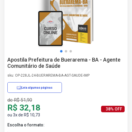
AS
NHO
AS
ÇÃO
EGA
L DE
IMENTO
CA DE
Apostila Prefeitura de Buerarema - BA - Agente
 E
Comunitário de Saúde
UÇÕES
DOS
sku: OP-228JL-24-BUERAREMA-BA-AGT-SAUDE-IMP
IROS
Leia algumas páginas
de R$ 51,90
R$ 32,18
38% OFF
ou 3x de R$ 10,73
Escolha o formato: