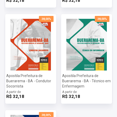
R$ 32,18
R$ 32,18
- BA 2024:
Vagas:
1 vaga
Inscrições:
De 10/07/2024 a 25/07/2024
38,00%
38,00%
Salário:
R$ 2.824,00
Taxa de Inscrição:
R$ 80,00
Provas:
31/10/2024
Organizadora:
Getsêmani Projeto, Consultoria e Ensino Ltda
Apostila Prefeitura de
Apostila Prefeitura de
Buerarema - BA - Condutor
Buerarema - BA - Técnico em
Socorrista
Enfermagem
A partir de
A partir de
R$ 32,18
R$ 32,18
38,00%